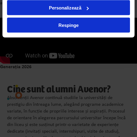
au făcut parte.
Personalizează
Respinge
Generația 2026
Cine sunt alumni Avenor?
Absolvenții Avenor continuă studiile la universități de
prestigiu din întreaga lume, alegând programe academice
variate, în funcție de propriile interese și aspirații. Procesul
de orientare în alegerea parcursului universitar începe încă
din liceu și este susținut printr-o varietate de experiențe
dedicate (invitați speciali, internshipuri, vizite de studiu),