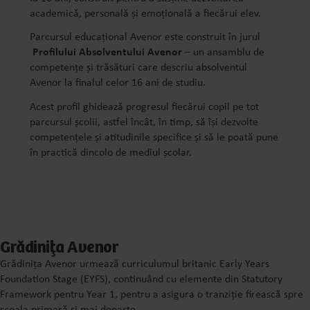
academică, personală și emoțională a fiecărui elev.
Parcursul educațional Avenor este construit în jurul
Profilului Absolventului Avenor
– un ansamblu de
competențe și trăsături care descriu absolventul
Avenor la finalul celor 16 ani de studiu.
Acest profil ghidează progresul fiecărui copil pe tot
parcursul școlii, astfel încât, în timp, să își dezvolte
competențele și atitudinile specifice și să le poată pune
în practică dincolo de mediul școlar.
Grădinița Avenor
Grădinița Avenor urmează curriculumul britanic Early Years
Foundation Stage (EYFS), continuând cu elemente din Statutory
Framework pentru Year 1, pentru a asigura o tranziție firească spre
școala primară și mai departe.