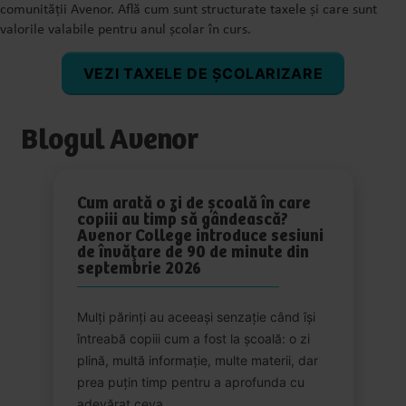
comunității Avenor. Află cum sunt structurate taxele și care sunt
valorile valabile pentru anul școlar în curs.
VEZI TAXELE DE ȘCOLARIZARE
Blogul Avenor
Cum arată o zi de școală în care
copiii au timp să gândească?
Avenor College introduce sesiuni
de învățare de 90 de minute din
septembrie 2026
Mulți părinți au aceeași senzație când își
întreabă copiii cum a fost la școală: o zi
plină, multă informație, multe materii, dar
prea puțin timp pentru a aprofunda cu
adevărat ceva. …