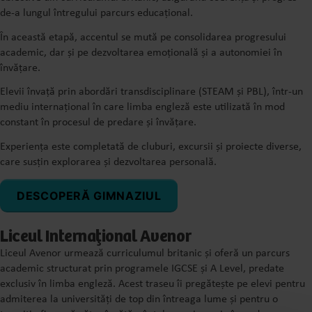
de-a lungul întregului parcurs educațional.
În această etapă, accentul se mută pe consolidarea progresului
academic, dar și pe dezvoltarea emoțională și a autonomiei în
învățare.
Elevii învață prin abordări transdisciplinare (STEAM și PBL), într-un
mediu internațional în care limba engleză este utilizată în mod
constant în procesul de predare și învățare.
Experiența este completată de cluburi, excursii și proiecte diverse,
care susțin explorarea și dezvoltarea personală.
DESCOPERĂ GIMNAZIUL
Liceul Internațional Avenor
Liceul Avenor urmează curriculumul britanic și oferă un parcurs
academic structurat prin programele IGCSE și A Level, predate
exclusiv în limba engleză. Acest traseu îi pregătește pe elevi pentru
admiterea la universități de top din întreaga lume și pentru o