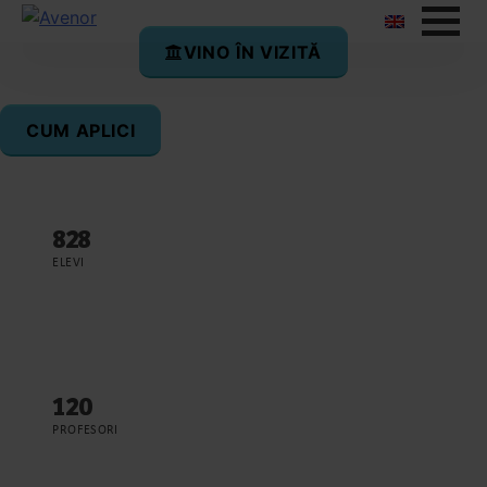
VINO ÎN VIZITĂ
Avenor College în cifre
CUM APLICI
828
ELEVI
120
PROFESORI