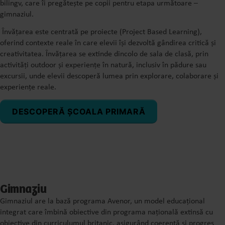
bilingv, care îi pregătește pe copii pentru etapa următoare –
gimnaziul.
Învățarea este centrată pe proiecte (Project Based Learning),
oferind contexte reale în care elevii își dezvoltă gândirea critică și
creativitatea. Învățarea se extinde dincolo de sala de clasă, prin
activități outdoor și experiențe în natură, inclusiv în pădure sau
excursii, unde elevii descoperă lumea prin explorare, colaborare și
experiențe reale.
DESCOPERĂ ȘCOALA PRIMARĂ
Gimnaziu
Gimnaziul are la bază programa Avenor, un model educațional
integrat care îmbină obiective din programa națională extinsă cu
obiective din curriculumul britanic, asigurând coerență și progres