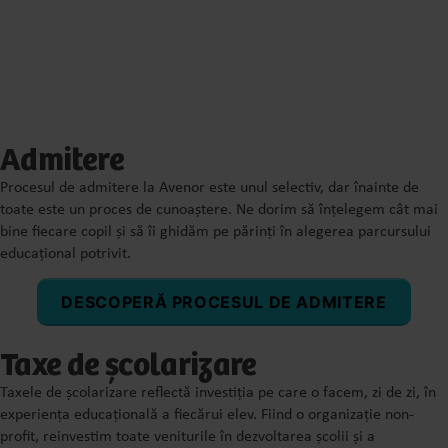
Admitere
Procesul de admitere la Avenor este unul selectiv, dar înainte de
toate este un proces de cunoaștere.
Ne dorim să înțelegem cât mai
bine fiecare copil și să îi ghidăm pe părinți în alegerea parcursului
educațional potrivit.
DESCOPERĂ PROCESUL DE ADMITERE
Taxe de școlarizare
Taxele de școlarizare reflectă investiția pe care o facem, zi de zi, în
experiența educațională a fiecărui elev. Fiind o organizație non-
profit, reinvestim toate veniturile în dezvoltarea școlii și a