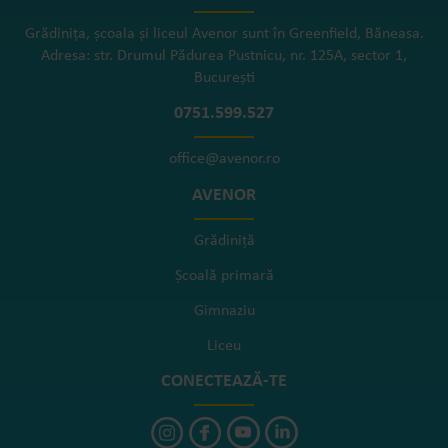
Grădinița, școala și liceul Avenor sunt în Greenfield, Băneasa.
Adresa: str. Drumul Pădurea Pustnicu, nr. 125A, sector 1,
București
0751.599.527
office@avenor.ro
AVENOR
Grădiniță
Școală primară
Gimnaziu
Liceu
CONECTEAZĂ-TE