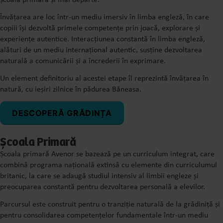
Învățarea are loc într-un mediu imersiv în limba engleză, în care
copiii își dezvoltă primele competențe prin joacă, explorare și
experiențe autentice. Interacțiunea constantă în limba engleză,
alături de un mediu internațional autentic, susține dezvoltarea
naturală a comunicării și a încrederii în exprimare.
Un element definitoriu al acestei etape îl reprezintă învățarea în
natură, cu ieșiri zilnice în pădurea Băneasa.
DESCOPERĂ GRĂDINȚA
Școala Primară
Școala primară Avenor se bazează pe un curriculum integrat, care
combină programa națională extinsă cu elemente din curriculumul
britanic, la care se adaugă studiul intensiv al limbii engleze și
preocuparea constantă pentru dezvoltarea personală a elevilor.
Parcursul este construit pentru o tranziție naturală de la grădiniță și
pentru consolidarea competențelor fundamentale într-un mediu