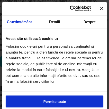
tranziție firească către învățământul superior, prin încredere,
claritate și autonomie în alegeri.
Procesul educațional este susținut de un program complex de
orientare în carieră, consiliere personalizată și experiențe relevante
Consimțământ
Detalii
Despre
precum internshipuri și proiecte coordonate de elevi.
Deși învață într-un liceu britanic, elevii Avenor continuă studierea
Acest site utilizează cookie-uri
limbii române și își păstrează astfel legătura cu limba, cultura
națională, într-un parcurs educațional care combină deschiderea
Folosim cookie-uri pentru a personaliza conținutul și
internațională cu păstrarea identității culturale românești.
anunțurile, pentru a oferi funcții de rețele sociale și pentru
a analiza traficul. De asemenea, le oferim partenerilor de
DESCOPERĂ LICEUL
rețele sociale, de publicitate și de analize informații cu
privire la modul în care folosiți site-ul nostru. Aceștia le
pot combina cu alte informații oferite de dvs. sau culese
în urma folosirii serviciilor lor.
Descoperă experiența Avenor
8 generații. 179 de absolvenți. Un singur parcurs construit pentru
viitor. Astăzi, absolvenții Avenor își continuă studiile la universități
Permite toate
din întreaga lume și duc mai departe valorile comunității din care