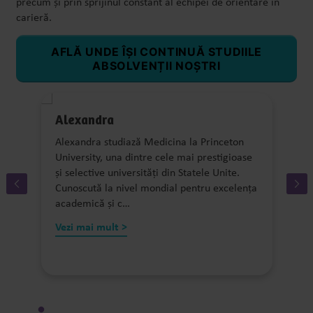
precum și prin sprijinul constant al echipei de orientare în
carieră.
AFLĂ UNDE ÎȘI CONTINUĂ STUDIILE
ABSOLVENȚII NOȘTRI
Alexandra
și
Alexandra studiază Medicina la Princeton
T
University, una dintre cele mai prestigioase
D
și selective universități din Statele Unite.
I
Cunoscută la nivel mondial pentru excelența
b
academică și c…
r
Vezi mai mult >
V