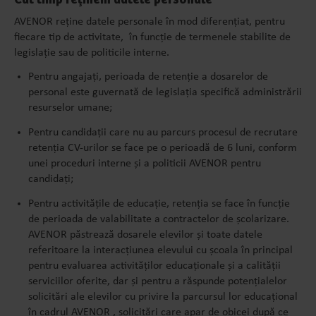
AVENOR reține datele personale în mod diferențiat, pentru
fiecare tip de activitate, în funcție de termenele stabilite de
legislație sau de politicile interne.
Pentru angajați, perioada de retenție a dosarelor de
personal este guvernată de legislația specifică administrării
resurselor umane;
Pentru candidații care nu au parcurs procesul de recrutare
retenția CV-urilor se face pe o perioadă de 6 luni, conform
unei proceduri interne și a politicii AVENOR pentru
candidați;
Pentru activitățile de educație, retenția se face în funcție
de perioada de valabilitate a contractelor de școlarizare.
AVENOR păstrează dosarele elevilor și toate datele
referitoare la interacțiunea elevului cu școala în principal
pentru evaluarea activităților educaționale și a calității
serviciilor oferite, dar și pentru a răspunde potențialelor
solicitări ale elevilor cu privire la parcursul lor educațional
în cadrul AVENOR , solicitări care apar de obicei după ce