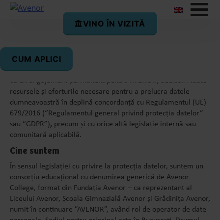
VINO ÎN VIZITĂ
POLITICA DE CONFIDENȚIALITATE
Versiune actualizată în Septembrie 2025
CUM APLICI
Deoarece considerăm protecția datelor cu caracter personal
ca un angajament permanent pentru AVENOR, dedicăm toate
resursele și eforturile necesare pentru a prelucra datele
dumneavoastră în deplină concordanță cu Regulamentul (UE)
679/2016 (“Regulamentul general privind protecția datelor”
sau
“GDPR”)
,
precum și cu orice altă legislație internă sau
comunitară aplicabilă.
Cine suntem
În sensul legislației cu privire la protecția datelor, suntem un
consorțiu educațional cu denumirea generică de Avenor
College, format din Fundația Avenor – ca reprezentant al
Liceului Avenor, Școala Gimnazială Avenor și Grădinița Avenor,
numit în continuare ”AVENOR”, având rol de operator de date