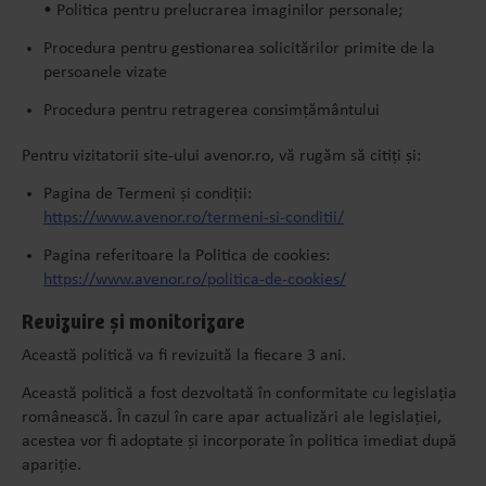
• Politica pentru prelucrarea imaginilor personale;
Procedura pentru gestionarea solicitărilor primite de la
persoanele vizate
Procedura pentru retragerea consimțământului
Pentru vizitatorii site-ului avenor.ro, vă rugăm să citiți și:
Pagina de Termeni și condiții:
https://www.avenor.ro/termeni-si-conditii/
Pagina referitoare la Politica de cookies:
https://www.avenor.ro/politica-de-cookies/
Revizuire și monitorizare
Această politică va fi revizuită la fiecare 3 ani.
Această politică a fost dezvoltată în conformitate cu legislația
românească. În cazul în care apar actualizări ale legislației,
acestea vor fi adoptate și incorporate în politica imediat după
apariție.