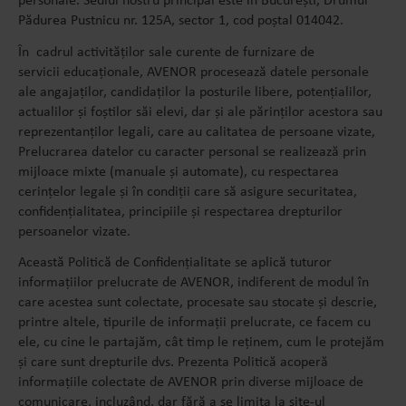
personale. Sediul nostru principal este în București, Drumul
Pădurea Pustnicu nr. 125A, sector 1, cod poștal 014042.
În cadrul activităților sale curente de furnizare de
servicii educaționale, AVENOR procesează datele personale
ale angajaților, candidaților la posturile libere, potențialilor,
actualilor și foștilor săi elevi, dar și ale părinților acestora sau
reprezentanților legali, care au calitatea de persoane vizate,
Prelucrarea datelor cu caracter personal se realizează prin
mijloace mixte (manuale şi automate), cu respectarea
cerințelor legale şi în condiții care să asigure securitatea,
confidențialitatea, principiile şi respectarea drepturilor
persoanelor vizate.
Această Politică de Confidențialitate se aplică tuturor
informațiilor prelucrate de AVENOR, indiferent de modul în
care acestea sunt colectate, procesate sau stocate și descrie,
printre altele, tipurile de informații prelucrate, ce facem cu
ele, cu cine le partajăm, cât timp le reținem, cum le protejăm
și care sunt drepturile dvs. Prezenta Politică acoperă
informațiile colectate de AVENOR prin diverse mijloace de
comunicare, incluzând, dar fără a se limita la site-ul