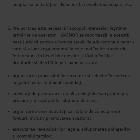
adaptarea activităților didactice la nevoile individuale, etc.
Prelucrarea este necesară în scopul intereselor legitime
urmărite de operator –
AVENOR se raportează la această
bază juridică pentru a furniza serviciile educaționale pentru
care și-a luat angajamentul la cele mai înalte standarde,
întotdeauna în beneficiul elevilor și fără a încălca
drepturile și libertățile persoanelor vizate:
organizarea procesului de recrutare și selecție în vederea
angajării celor mai buni candidați;
activități de promovare a școlii, colegiului sau grădiniței,
precum și a rezultatelor obținute de elevi;
organizarea unor activități caritabile de colectare de
fonduri, inclusiv promovarea acestora;
executarea revendicărilor legale, soluționarea plângerilor
și controlul terților;