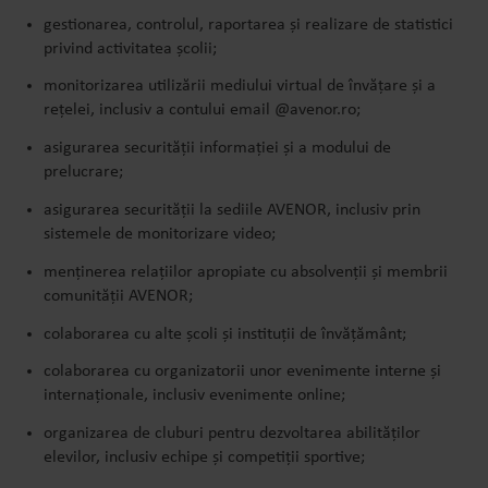
gestionarea, controlul, raportarea și realizare de statistici
privind activitatea școlii;
monitorizarea utilizării mediului virtual de învățare și a
rețelei, inclusiv a contului email @avenor.ro;
asigurarea securității informației și a modului de
prelucrare;
asigurarea securității la sediile AVENOR, inclusiv prin
sistemele de monitorizare video;
menținerea relațiilor apropiate cu absolvenții și membrii
comunității AVENOR;
colaborarea cu alte școli și instituții de învățământ;
colaborarea cu organizatorii unor evenimente interne și
internaționale, inclusiv evenimente online;
organizarea de cluburi pentru dezvoltarea abilităților
elevilor, inclusiv echipe și competiții sportive;