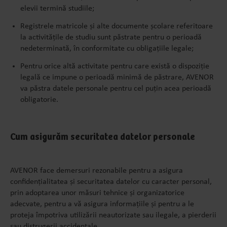
elevii termină studiile;
Registrele matricole și alte documente școlare referitoare
la activitățile de studiu sunt păstrate pentru o perioadă
nedeterminată, în conformitate cu obligațiile legale;
Pentru orice altă activitate pentru care există o dispoziție
legală ce impune o perioadă minimă de păstrare, AVENOR
va păstra datele personale pentru cel puțin acea perioadă
obligatorie.
Cum asigurăm securitatea datelor personale
AVENOR face demersuri rezonabile pentru a
asigura
confidențialitatea și securitatea datelor cu caracter personal,
prin adoptarea unor măsuri tehnice și organizatorice
adecvate, pentru a vă asigura informațiile și pentru a le
proteja împotriva utilizării neautorizate sau ilegale, a pierderii
sau distrugerii accidentale.