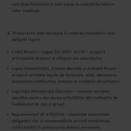
sunt bine formulate și sunt aduse la cunoștința tuturor
celor implicați.
Prelucrarea este necesară în vederea îndeplinirii unei
obligații legale
Codul Muncii – Legea 53/ 2003, Art.39 – acoperă
principalele drepturi și obligații ale salariatului;
Legea Contabilității, și toate deciziile și ordinele fiscale –
acoperă cerințele legate de facturare, plăți, decontare,
documente justificative, precum și condițiile de arhivare;
Legislația Ministerului Educației – impune cerințele
specifice pentru derularea activităților din instituțiile de
învățământ de stat și privat;
Regulamentul UE 679/2016 – stabilește elementele
obligatorii dar și recomandările privind menținerea
conformității în prelucrarea datelor personale;