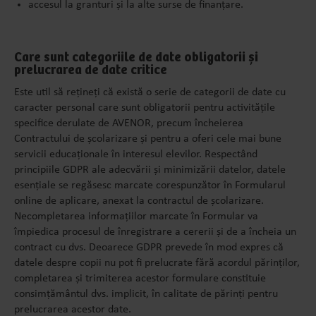
accesul la granturi și la alte surse de finanțare.
Care sunt categoriile de date obligatorii și
prelucrarea de date critice
Este util să rețineți că există o serie de categorii de date cu
caracter personal care sunt obligatorii pentru activitățile
specifice derulate de AVENOR, precum încheierea
Contractului de școlarizare și pentru a oferi cele mai bune
servicii educaționale în interesul elevilor. Respectând
principiile GDPR ale adecvării și minimizării datelor, datele
esențiale se regăsesc marcate corespunzător în Formularul
online de aplicare, anexat la contractul de școlarizare.
Necompletarea informațiilor marcate în Formular va
împiedica procesul de înregistrare a cererii și de a încheia un
contract cu dvs. Deoarece GDPR prevede în mod expres că
datele despre copii nu pot fi prelucrate fără acordul părinților,
completarea și trimiterea acestor formulare constituie
consimțământul dvs. implicit, în calitate de părinți pentru
prelucrarea acestor date.