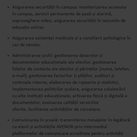
Asigurarea securității în campus: monitorizarea accesului
în campus, servicii permanente de pază și alarmă,
supraveghere video, asigurarea securității în sesiunile de
educație online;
Asigurarea asistenței medicale și a consilierii psihologice în
caz de nevoie;
Administrarea școlii: gestionarea dosarelor și
documentelor educaționale ale elevilor, gestionarea
listelor de contacte ale elevilor și părinților (nume, telefon,
e-mail), gestionarea facturilor și plăților, audituri și
controale interne, elaborarea de rapoarte și statistici,
implementarea politicilor școlare, asigurarea colaborării
cu alte instituții educaționale, arhivarea fizică și digitală a
documentelor, evaluarea calității serviciilor
oferite, facilitarea activităților de cercetare;
Comunicarea în școală: transmiterea mesajelor în legătură
cu elevii și activitățile AVENOR prin intermediul
platformelor de comunicare acreditate pentru activități