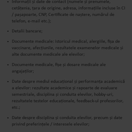
Informații și date de contact (numele și prenumele,
cetățenia, țara de origine, adresa, informațiile incluse în CI
/ pașapoarte, CNP, Certificate de naștere, numărul de
telefon, e-mail etc.);
Detalii bancare;
Documente medicale: istoricul medical, alergiile, fișa de
vaccinare, afecțiunile, rezultatele examenelor medicale și
alte documente medicale ale elevilor;
Documente medicale, fișe și dosare medicale ale
angajaților;
Date despre mediul educațional și performanța academică
a elevilor: rezultate academice și rapoarte de evaluare
semestriale, disciplina și conduita elevilor, hobby-uri,
rezultatele testelor educaționale, feedback-ul profesorilor,
etc.;
Date despre disciplina și conduita elevilor, precum și date
privind preferințele / interesele elevilor;