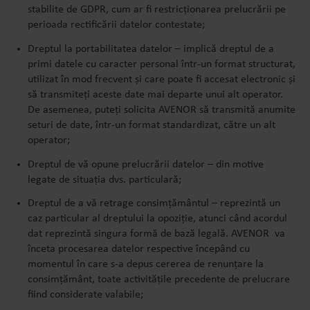
stabilite de GDPR, cum ar fi restricționarea prelucrării pe
perioada rectificării datelor contestate;
Dreptul la portabilitatea datelor – implică dreptul de a
primi datele cu caracter personal într-un format structurat,
utilizat în mod frecvent și care poate fi accesat electronic și
să transmiteți aceste date mai departe unui alt operator.
De asemenea, puteți solicita AVENOR să transmită anumite
seturi de date, într-un format standardizat, către un alt
operator;
Dreptul de vă opune prelucrării datelor – din motive
legate de situația dvs. particulară;
Dreptul de a vă retrage consimțământul – reprezintă un
caz particular al dreptului la opoziție, atunci când acordul
dat reprezintă singura formă de bază legală. AVENOR va
înceta procesarea datelor respective începând cu
momentul în care s-a depus cererea de renunțare la
consimțământ, toate activitățile precedente de prelucrare
fiind considerate valabile;