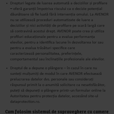
Drepturi legate de luarea automată a deciziilor și profilare
–
oferă garanții împotriva riscului ca o decizie potențial
dăunătoare să fie luată fără intervenția omului. La AVENOR
nu se utilizează proceduri automatizate de luare a
deciziilor și nici activități de profilare pe scară largă care
să contravină acestui drept. AVENOR poate crea și utiliza
profiluri educaționale pentru a evalua performanța
elevilor, pentru a identifica lacune în dezvoltarea lor sau
pentru a evalua trăsături specifice care
caracterizează personalitatea, preferințele,
comportamentul sau înclinațiile profesionale ale elevilor.
Dreptul de a depune o plângere – în cazul în care nu
sunteți mulțumiți de modul în care AVENOR efectuează
prelucrarea datelor dvs. personale sau considerați
răspunsul primit la o anumită solicitare ca nesatisfăcător,
puteți să depuneți o plângere printr-un formular online la
Autoritatea pentru protecția datelor, accesând site-ul
dataprotection.ro.
Cum folosim sistemul de supraveghere cu camere