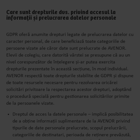
Care sunt drepturile dvs. privind accesul la
informații și prelucrarea datelor personale
GDPR oferă anumite drepturi legate de prelucrarea datelor cu
caracter personal, de care beneficiază toate categoriile de
persoane vizate ale căror date sunt prelucrate de AVENOR.
Elevii de colegiu, care datorită vârstei se presupune că au un
nivel corespunzător de înțelegere și-ar putea exercita
drepturile prezentate în această secțiune, în mod individual.
AVENOR respectă toate drepturile stabilite de GDPR și dispune
de toate resursele necesare pentru rezolvarea oricărei
solicitări privitoare la respectarea acestor drepturi, adoptând
o procedură specială pentru gestionarea solicitărilor primite
de la persoanele vizate.
Dreptul de acces la datele personale – implică posibilitatea
de a obține informații suplimentare de la AVENOR privind
tipurile de date personale prelucrate, scopul prelucrării,
categoriile de destinatari, perioada de reținere prevăzută,