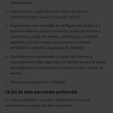
educaționale;
Comunicarea cu părinții pentru buna derulare a
activităților extra-școlare și a școlii online;
Organizarea unor activități de strângere de fonduri și a
altor evenimente școlare (concerte, producții de teatru,
talent shows, cluburile Avenor, activitate și competiții
sportive), inclusiv mesaje de promovare asociate
activităților caritabile organizate de AVENOR;
Participarea la evenimente și conferințe interne și
internaționale unde organizatorul solicită accesul la datele
de înregistrare și participare a elevilor (nume, adrese de
email);
Soluționarea disputelor și litigiilor.
Ce fel de date personale prelucrăm
În cadrul activităților curente, AVENOR prelucrează
următoarele categorii de date personale: