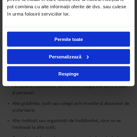
evidență este ținută în mod riguros și doar pe baza unor
pot combina cu alte informații oferite de dvs. sau culese
acorduri reciproce de prelucrarea a datelor. AVENOR nu
în urma folosirii serviciilor lor.
partajează date personale cu partenerii decât pentru scopurile
pentru care au fost colectate. Categoriile de destinatari includ
următoarele:
Furnizori de servicii IT, inclusiv aplicații educaționale,
Permite toate
instrumente de învățare online, platforme de email sau
sisteme de management informațional specifice pentru
Personalizează
școli;
Personalul cafetăriei AVENOR, în calitate de furnizor
Respinge
independent de servicii alimentare;
Personalul mijloacelor de transport asigurate pentru elevi
și personal;
Alte grădinițe, școli sau colegii prin transferul dosarelor de
școlarizare;
Alte instituții sau organizații de învățământ, care nu se
limitează la alte școli;