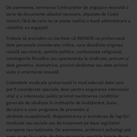
De asemenea, semnarea Contractelor de angajare necesită o
serie de documente absolut necesare, stipulate de Codul
muncii, fără de care nu se poate realiza o bună administrare a
relațiilor cu angajații.
Trebuie să precizăm cu claritate că AVENOR nu prelucrează
date personale considerate critice, care dezvăluie originea
rasială sau etnică, opiniile politice, confesiunea religioasă,
convingerile filozofice sau apartenența la sindicate, precum și
date genetice, biometrice, privind sănătatea sau date privind
viața și orientarea sexuală.
Cabinetele medicale prelucrează în mod adecvat date care
pot fi considerate speciale, doar pentru asigurarea interesului
vital și a interesului public privind menținerea condițiilor
generale de sănătate în instituțiile de învățământ, buna
derulare a unor programe de prevenție și
sănătate ocupațională, diagnosticarea și acordarea de îngrijiri
medicale sau sociale sau de tratament pe baza legislației
europene sau naționale. De asemenea, profesorii psihologi pot
avea acces la o serie de date personale sensibile legate de un