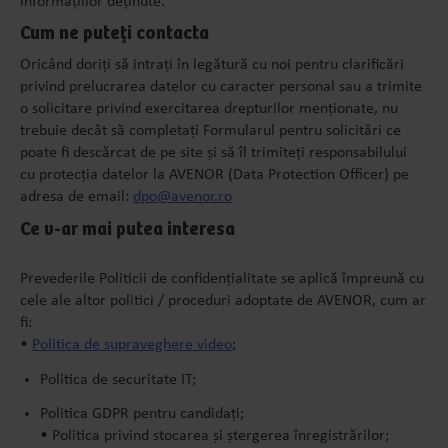
informațiilor deținute.
Cum ne puteți contacta
Oricând doriți să intrați în legătură cu noi pentru clarificări
privind prelucrarea datelor cu caracter personal sau a trimite
o solicitare privind exercitarea drepturilor menționate, nu
trebuie decât să completați Formularul pentru solicitări ce
poate fi descărcat de pe site și să îl trimiteți responsabilului
cu protecția datelor la AVENOR (Data Protection Officer) pe
adresa de email:
dpo@avenor.ro
Ce v-ar mai putea interesa
Prevederile Politicii de confidențialitate se aplică împreună cu
cele ale altor politici / proceduri adoptate de AVENOR, cum ar
fi:
•
Politica de supraveghere video
;
Politica de securitate IT;
Politica GDPR pentru candidați;
• Politica privind stocarea și ștergerea înregistrărilor;