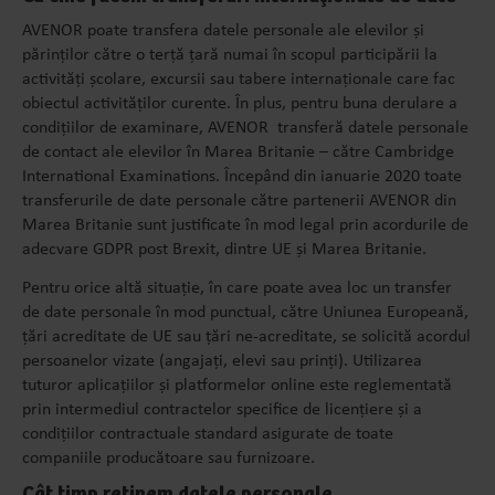
AVENOR poate transfera datele personale ale elevilor și
părinților către o terță țară numai în scopul participării la
activități școlare, excursii sau tabere internaționale care fac
obiectul activităților curente. În plus, pentru buna derulare a
condițiilor de examinare, AVENOR transferă datele personale
de contact ale elevilor în Marea Britanie – către Cambridge
International Examinations. Începând din ianuarie 2020 toate
transferurile de date personale către partenerii AVENOR din
Marea Britanie sunt justificate în mod legal prin acordurile de
adecvare GDPR post Brexit, dintre UE și Marea Britanie.
Pentru orice altă situație, în care poate avea loc un transfer
de date personale în mod punctual, către Uniunea Europeană,
țări acreditate de UE sau țări ne-acreditate, se solicită acordul
persoanelor vizate (angajați, elevi sau prinți). Utilizarea
tuturor aplicațiilor și platformelor online este reglementată
prin intermediul contractelor specifice de licențiere și a
condițiilor contractuale standard asigurate de toate
companiile producătoare sau furnizoare.
Cât timp reținem datele personale