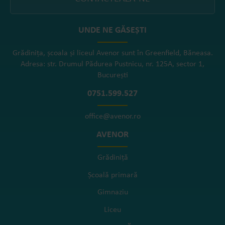
UNDE NE GĂSEȘTI
Grădinița, școala și liceul Avenor sunt în Greenfield, Băneasa.
Adresa: str. Drumul Pădurea Pustnicu, nr. 125A, sector 1,
București
0751.599.527
office@avenor.ro
AVENOR
Grădiniță
Școală primară
Gimnaziu
Liceu