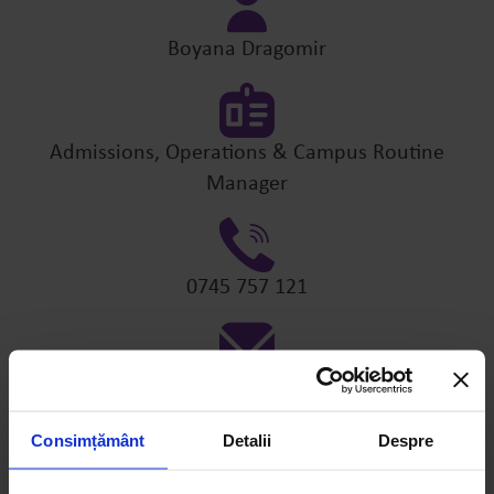
Boyana Dragomir
Admissions, Operations & Campus Routine
Manager
0745 757 121
boyana.dragomir@avenor.ro
Consimțământ
Detalii
Despre
Informații despre aplicarea la Avenor