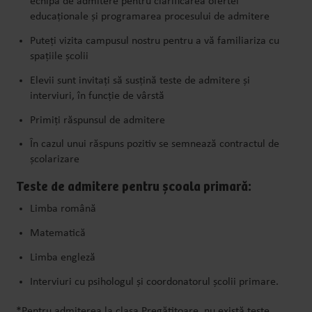
echipa de admitere pentru clarificarea ofertei
educaționale și programarea procesului de admitere
Puteți vizita campusul nostru pentru a vă familiariza cu
spațiile școlii
Elevii sunt invitați să susțină teste de admitere și
interviuri, în funcție de vârstă
Primiți răspunsul de admitere
În cazul unui răspuns pozitiv se semnează contractul de
școlarizare
Teste de admitere pentru școala primară:
Limba română
Matematică
Limba engleză
Interviuri cu psihologul și coordonatorul școlii primare.
*Pentru admiterea la clasa Pregătitoare, nu există teste