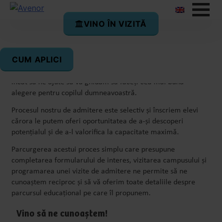
VINO ÎN VIZITĂ
Admitere
CUM APLICI
Procesul de admitere la Avenor College este gândit astfel
încât să ne ajute să vă ghidăm să faceți cea mai bună
alegere pentru copilul dumneavoastră.
Procesul nostru de admitere este selectiv și înscriem elevi
cărora le putem oferi oportunitatea de a-și descoperi
potențialul și de a-l valorifica la capacitate maximă.
Parcurgerea acestui proces simplu care presupune
completarea formularului de interes, vizitarea campusului și
programarea unei vizite de admitere ne permite să ne
cunoaștem reciproc și să vă oferim toate detaliile despre
parcursul educațional pe care îl propunem.
Vino să ne cunoaștem!