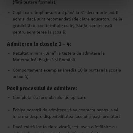
(fără testare formală).
Copiii care împlinesc 6 ani până la 31 decembrie pot fi
admiși dacă sunt recomandați (de către educatorul de la
grădiniță) în conformitate cu legislația românească
pentru admiterea la școală.
Admiterea la clasele 1 – 4:
Rezultat minim „Bine” la testele de admitere la
Matematică, Engleză și Română.
Comportament exemplar (media 10 la purtare la școala
actuală).
Pașii procesului de admitere:
Completarea formularului de aplicare
Echipa noastră de admitere vă va contacta pentru a vă
informa despre disponibilitatea locului și pașii următori
Dacă există loc în clasa vizată, veți avea o întâlnire cu