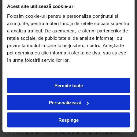
College,
Acest site utilizează cookie-uri
în orice moment al anului școlar
Folosim cookie-uri pentru a personaliza conținutul și
anunțurile, pentru a oferi funcții de rețele sociale și pentru
În cazul în care numărul candidaților depășește limita locurilor
a analiza traficul. De asemenea, le oferim partenerilor de
din clasele noastre, acordăm prioritate celor care au aplicat mai
rețele sociale, de publicitate și de analize informații cu
devreme și au parcurs deja primele etape din procesul de
privire la modul în care folosiți site-ul nostru. Aceștia le
admitere (plata taxei de aplicare și susținerea cu succes a
pot combina cu alte informații oferite de dvs. sau culese
testelor de admitere).
în urma folosirii serviciilor lor.
Frații copiilor care sunt deja parte din comunitatea Avenor au
prioritate la înscriere.
Permite toate
Școala Primară
Grădiniță
Personalizează
Gimnaziu
Liceu
Respinge
Admiterea la clasa Pregătitoare:
Elevii sunt observați și evaluați de echipa de admitere