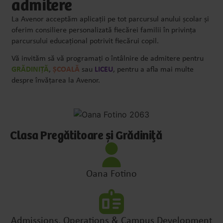
admitere
La Avenor acceptăm aplicații pe tot parcursul anului școlar și
oferim consiliere personalizată fiecărei familii în privința
parcursului educațional potrivit fiecărui copil.
Vă invităm să vă programați o întâlnire de admitere pentru
GRĂDINIȚĂ
,
ȘCOALĂ
sau
LICEU
, pentru a afla mai multe
despre învățarea la Avenor.
Clasa Pregătitoare și Grădiniță
Oana Fotino
Admissions, Operations & Campus Development