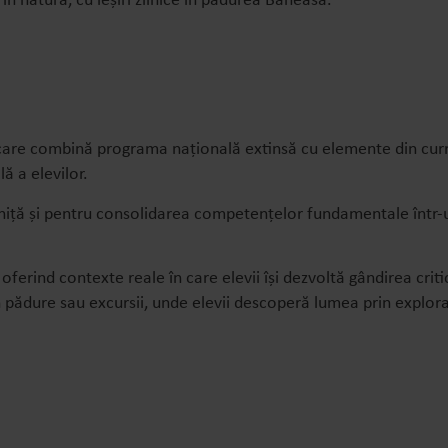
în natură, cu ieșiri zilnice în pădurea Băneasa.
are combină programa națională extinsă cu elemente din curricu
ă a elevilor.
diniță și pentru consolidarea competențelor fundamentale într-u
ferind contexte reale în care elevii își dezvoltă gândirea criti
 în pădure sau excursii, unde elevii descoperă lumea prin explor