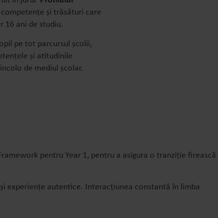
it în jurul
Profilului
competențe și trăsături care
or 16 ani de studiu.
pil pe tot parcursul școlii,
etențele și atitudinile
dincolo de mediul școlar.
ramework pentru Year 1, pentru a asigura o tranziție firească
 și experiențe autentice. Interacțiunea constantă în limba