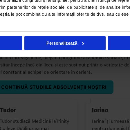
rsonaliza conținutul și anunțurile, pentru a oferi funcții de rețele
im partenerilor de rețele sociale, de publicitate și de analize info
ceștia le pot combina cu alte informații oferite de dvs. sau culese î
enor?
Personalizează
giu din întreaga lume, alegând programe academice variate, în f
sitar începe încă din liceu și este susținut printr-o varietate de
nul constant al echipei de orientare în carieră.
I CONTINUĂ STUDIILE ABSOLVENȚII NOȘTRI
Tudor
Iarina
Tudor studiază Medicină laTrinity
Iarina își urmeaz
College Dublin, cea mai
pentru domeniul fi