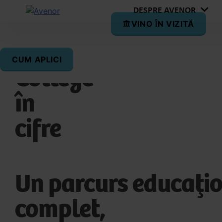
DESPRE AVENOR
VINO ÎN VIZITĂ
Avenor
828
1
CUM APLICI
ELEVI
PROF
College
în
cifre
Un parcurs educați
complet,