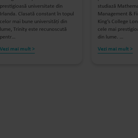
prestigioasă universitate din
studiază Mathema
Irlanda. Clasată constant în topul
Management & Fin
celor mai bune universități din
King’s College Lon
lume, Trinity este recunoscută
cele mai prestigio
pentr…
din lume. …
Vezi mai mult >
Vezi mai mult >