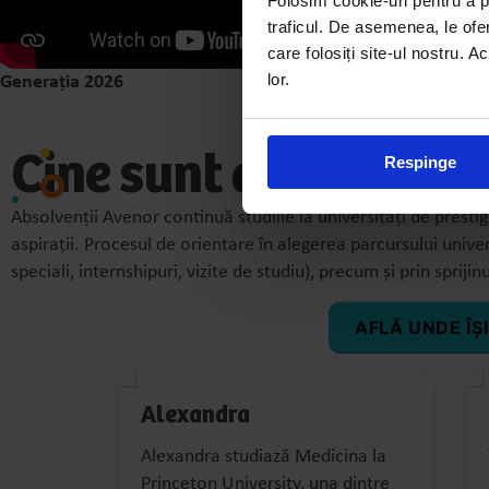
Folosim cookie-uri pentru a pe
traficul. De asemenea, le ofer
care folosiți site-ul nostru. A
lor.
Generația 2026
Cine sunt alumni Av
Respinge
Absolvenții Avenor continuă studiile la universități de presti
aspirații. Procesul de orientare în alegerea parcursului univer
speciali, internshipuri, vizite de studiu), precum și prin spriji
AFLĂ UNDE ÎȘ
Alexandra
u Avenor
Alexandra studiază Medicina la
entă la
Princeton University, una dintre