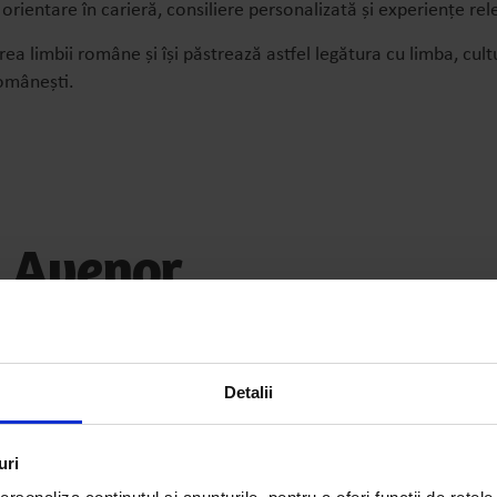
ientare în carieră, consiliere personalizată și experiențe rel
ierea limbii române și își păstrează astfel legătura cu limba, c
românești.
a Avenor
u viitor. Astăzi, absolvenții Avenor își continuă studiile la uni
Detalii
uri