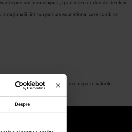
evante precum internshipuri și proiecte coordonate de elevi.
ultura națională, într-un parcurs educațional care combină
versități din întreaga lume și duc mai departe valorile
Despre