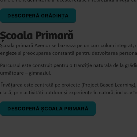
Un element definitoriu al acestei etape îl reprezintă învățarea 
DESCOPERĂ GRĂDINȚA
Școala Primară
Școala primară Avenor se bazează pe un curriculum integrat, c
engleze și preocuparea constantă pentru dezvoltarea personal
Parcursul este construit pentru o tranziție naturală de la gră
următoare – gimnaziul.
Învățarea este centrată pe proiecte (Project Based Learning), o
clasă, prin activități outdoor și experiențe în natură, inclusiv
DESCOPERĂ ȘCOALA PRIMARĂ