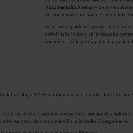
Parcursul educațional Avenor este constru
Absolventului Avenor
– un ansamblu de 
descriu absolventul Avenor la finalul cel
Acest profil ghidează progresul fiecărui co
astfel încât, în timp, să își dezvolte comp
specifice și să le poată pune în practică 
undation Stage (EYFS), continuând cu elemente din Statutory F
re copiii își dezvoltă primele competențe prin joacă, explorare
zvoltarea naturală a comunicării și a încrederii în exprimare.