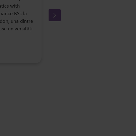
tics with
London), o universitate de
ance BSc la
prestigiu mondial, unde studiază
don, una dintre
Economics and Business with East
ase universități
European Studies. Recunoscută
pentru…
Vezi mai mult >