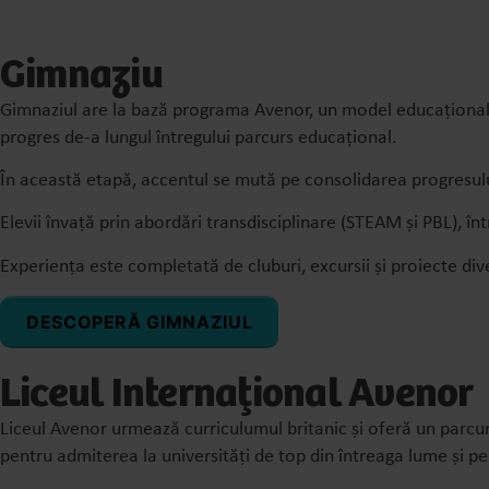
Gimnaziu
Gimnaziul are la bază programa Avenor, un model educațional i
progres de-a lungul întregului parcurs educațional.
În această etapă, accentul se mută pe consolidarea progresul
Elevii învață prin abordări transdisciplinare (STEAM și PBL), î
Experiența este completată de cluburi, excursii și proiecte div
DESCOPERĂ GIMNAZIUL
Liceul Internațional Avenor
Liceul Avenor urmează curriculumul britanic și oferă un parcur
pentru admiterea la universități de top din întreaga lume și pen