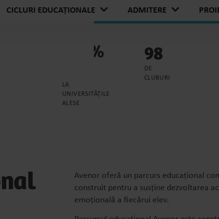
PROI
CICLURI EDUCAȚIONALE
ADMITERE
20
100%
98
ESORI
ELEVI
DE
ADMIȘI
CLUBURI
LA
UNIVERSITĂȚILE
ALESE
onal
Avenor oferă un parcurs educațional comp
construit pentru a susține dezvoltarea a
emoțională a fiecărui elev.