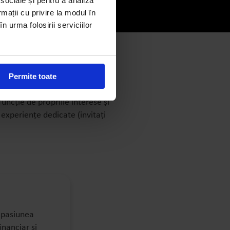
 sociale și pentru a analiza
rmații cu privire la modul în
n urma folosirii serviciilor
Permite toate
uncție de propriile interese și
 experiențe dedicate (invitați
Brianna
ă pasiunea
Brianna a ales să-și urmeze
nanciar și
studiile la UCL (University College