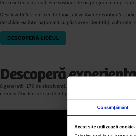
Procesul educațional este susținut de un program complex de or
Deși învață într-un liceu britanic, elevii Avenor continuă stud
deschiderea internațională cu păstrarea identității culturale 
DESCOPERĂ LICEUL
Descoperă experienț
8 generații. 179 de absolvenți. Un singur parcurs construit pentr
comunității din care au făcut parte.
Consimțământ
Acest site utilizează cookie-