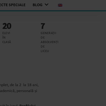
ECTE SPECIALE
BLOG
20
7
ELEVI
GENERAȚII
ÎN
DE
CLASĂ
ABSOLVENȚI
DE
LICEU
let, de la 2 la 18 ani,
cademică, personală și