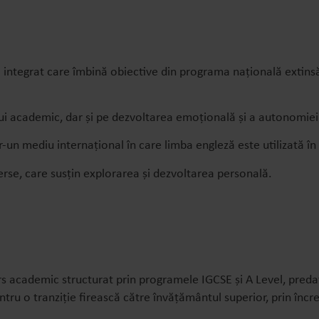
ntegrat care îmbină obiective din programa națională extinsă 
ui academic, dar și pe dezvoltarea emoțională și a autonomiei
ntr-un mediu internațional în care limba engleză este utilizată 
erse, care susțin explorarea și dezvoltarea personală.
s academic structurat prin programele IGCSE și A Level, predate
tru o tranziție firească către învățământul superior, prin încre