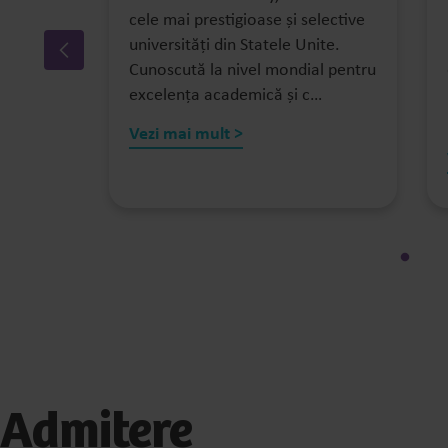
cele mai prestigioase și selective
ieră în
universități din Statele Unite.
cația de-
Cunoscută la nivel mondial pentru
excelența academică și c…
Vezi mai mult >
Admitere