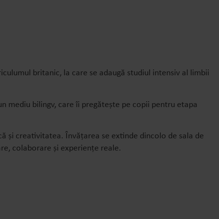
lumul britanic, la care se adaugă studiul intensiv al limbii
n mediu bilingv, care îi pregătește pe copii pentru etapa
că și creativitatea. Învățarea se extinde dincolo de sala de
are, colaborare și experiențe reale.