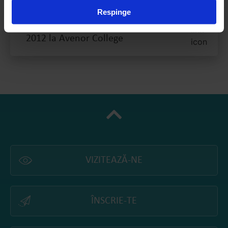
Respinge
Raportul pentru anul școlar 2011-
2012 la Avenor College
VIZITEAZĂ-NE
ÎNSCRIE-TE