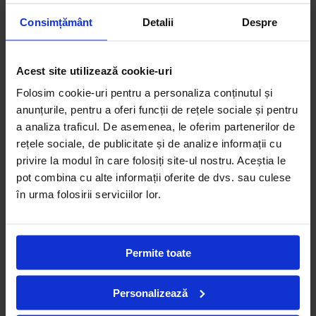
Consimțământ
Raportul pentru anul școlar 2016-
Detalii
Despre
2017 la Avenor College
Acest site utilizează cookie-uri
Folosim cookie-uri pentru a personaliza conținutul și
Raportul pentru anul școlar 2014-
anunțurile, pentru a oferi funcții de rețele sociale și pentru
2015 la Avenor College
a analiza traficul. De asemenea, le oferim partenerilor de
rețele sociale, de publicitate și de analize informații cu
privire la modul în care folosiți site-ul nostru. Aceștia le
pot combina cu alte informații oferite de dvs. sau culese
Raportul pentru anul școlar 2013-
în urma folosirii serviciilor lor.
2014 la Avenor College
Permite toate
Raportul pentru anul școlar 2012-
2013 la Avenor College
Personalizează