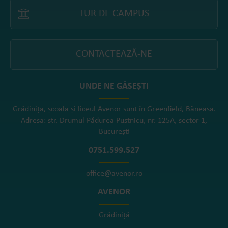
TUR DE CAMPUS
CONTACTEAZĂ-NE
UNDE NE GĂSEȘTI
Grădinița, școala și liceul Avenor sunt în Greenfield, Băneasa.
Adresa: str. Drumul Pădurea Pustnicu, nr. 125A, sector 1,
București
0751.599.527
office@avenor.ro
AVENOR
Grădiniță