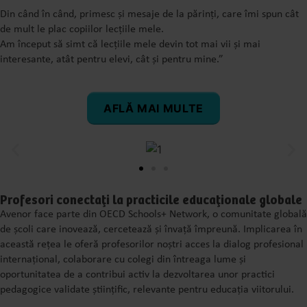
Din când în când, primesc și mesaje de la părinți, care îmi spun cât
de mult le plac copiilor lecțiile mele.
Am început să simt că lecțiile mele devin tot mai vii și mai
interesante, atât pentru elevi, cât și pentru mine.”
AFLĂ MAI MULTE
Profesori conectați la practicile educaționale globale
Avenor face parte din OECD Schools+ Network, o comunitate globală
de școli care inovează, cercetează și învață împreună. Implicarea în
această rețea le oferă profesorilor noștri acces la dialog profesional
internațional, colaborare cu colegi din întreaga lume și
oportunitatea de a contribui activ la dezvoltarea unor practici
pedagogice validate științific, relevante pentru educația viitorului.