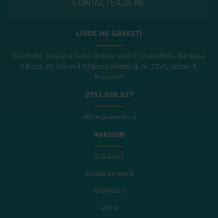
CONTACTEAZĂ-NE
UNDE NE GĂSEȘTI
Grădinița, școala și liceul Avenor sunt în Greenfield, Băneasa.
Adresa: str. Drumul Pădurea Pustnicu, nr. 125A, sector 1,
București
0751.599.527
office@avenor.ro
AVENOR
Grădiniță
Școală primară
Gimnaziu
Liceu