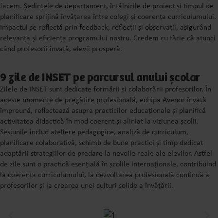
facem. Ședințele de departament, întâlnirile de proiect și timpul de
planificare sprijină învățarea între colegi și coerența curriculumului.
Impactul se reflectă prin feedback, reflecții și observații, asigurând
relevanța și eficiența programului nostru. Credem cu tărie că atunci
când profesorii învață, elevii prosperă.
9 zile de INSET pe parcursul anului școlar
Zilele de INSET sunt dedicate formării și colaborării profesorilor. În
aceste momente de pregătire profesională, echipa Avenor învață
împreună, reflectează asupra practicilor educaționale și planifică
activitatea didactică în mod coerent și aliniat la viziunea școlii.
Sesiunile includ ateliere pedagogice, analiză de curriculum,
planificare colaborativă, schimb de bune practici și timp dedicat
adaptării strategiilor de predare la nevoile reale ale elevilor. Astfel
de zile sunt o practică esențială în școlile internaționale, contribuind
la coerența curriculumului, la dezvoltarea profesională continuă a
profesorilor și la crearea unei culturi solide a învățării.