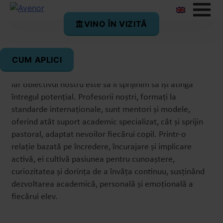
VINO ÎN VIZITĂ
Profesorii Avenor
CUM APLICI
La Avenor, elevii sunt în centrul procesului educațional,
iar obiectivul nostru este să îi sprijinim să își atingă
întregul potențial. Profesorii noștri, formați la
standarde internaționale, sunt mentori și modele,
oferind atât suport academic specializat, cât și sprijin
pastoral, adaptat nevoilor fiecărui copil. Printr-o
relație bazată pe încredere, încurajare și implicare
activă, ei cultivă pasiunea pentru cunoaștere,
curiozitatea și dorința de a învăța continuu, susținând
dezvoltarea academică, personală și emoțională a
fiecărui elev.