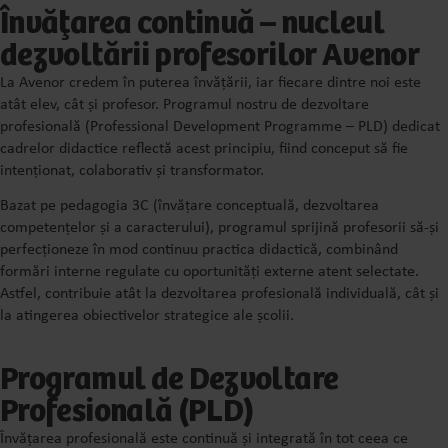
Învățarea continuă – nucleul
dezvoltării profesorilor Avenor
La Avenor credem în puterea învățării, iar fiecare dintre noi este
atât elev, cât și profesor. Programul nostru de dezvoltare
profesională (Professional Development Programme – PLD) dedicat
cadrelor didactice reflectă acest principiu, fiind conceput să fie
intenționat, colaborativ și transformator.
Bazat pe pedagogia 3C (învățare conceptuală, dezvoltarea
competențelor și a caracterului), programul sprijină profesorii să-și
perfecționeze în mod continuu practica didactică, combinând
formări interne regulate cu oportunități externe atent selectate.
Astfel, contribuie atât la dezvoltarea profesională individuală, cât și
la atingerea obiectivelor strategice ale școlii.
Programul de Dezvoltare
Profesională (PLD)
Învățarea profesională este continuă și integrată în tot ceea ce