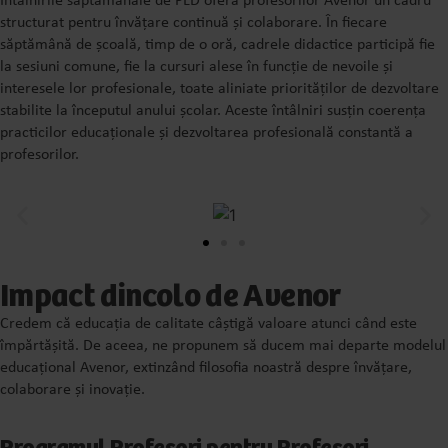
Întâlnirile săptămânale de PLD oferă profesorilor Avenor un cadru
structurat pentru învățare continuă și colaborare. În fiecare
săptămână de școală, timp de o oră, cadrele didactice participă fie
la sesiuni comune, fie la cursuri alese în funcție de nevoile și
interesele lor profesionale, toate aliniate priorităților de dezvoltare
stabilite la începutul anului școlar. Aceste întâlniri susțin coerența
practicilor educaționale și dezvoltarea profesională constantă a
profesorilor.
Impact dincolo de Avenor
Credem că educația de calitate câștigă valoare atunci când este
împărtășită. De aceea, ne propunem să ducem mai departe modelul
educațional Avenor, extinzând filosofia noastră despre învățare,
colaborare și inovație.