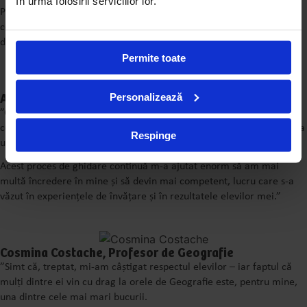
în urma folosirii serviciilor lor.
Prin acest program, mi-am dezvoltat abilități esențiale de
comunicare, am înțeles mai bine nevoile elevilor și am creat medii
de învățare captivante și stimulante.”
Permite toate
Personalizează
Andrei Vasiliu, Profesor de Fizică
”Ce mi-a plăcut cel mai mult la acest program a fost atmosfera de
colaborare, accesul la resurse variate și sprijinul constant din partea
Respinge
unor profesori experimentați.
Acest proces de ghidare continuă m-a ajutat enorm să am mai
multă încredere în mine și să devin mai competent, lucru care s-a
văzut în experiențele de învățare și în rezultatele elevilor mei.”
Cosmina Costache, Profesor de Geografie
”Simt că, treptat, mi-am câștigat respectul elevilor – iar faptul că
mulți dintre ei vin cu drag la orele de Geografie este, pentru mine,
una dintre cele mai mari bucurii.