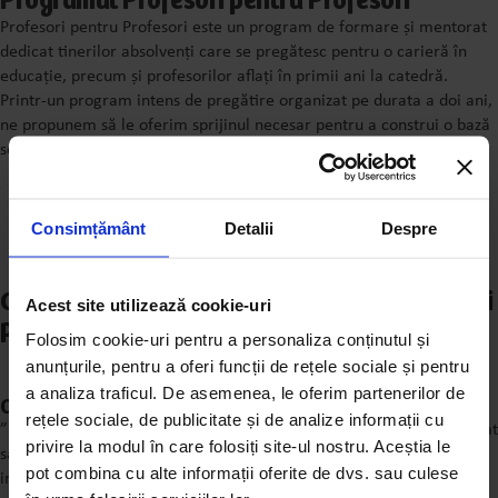
Programul Profesori pentru Profesori
Profesori pentru Profesori este un program de formare și mentorat
dedicat tinerilor absolvenți care se pregătesc pentru o carieră în
educație, precum și profesorilor aflați în primii ani la catedră.
Printr-un program intens de pregătire organizat pe durata a doi ani,
ne propunem să le oferim sprijinul necesar pentru a construi o bază
solidă pentru o carieră de succes în educație.
Consimțământ
Detalii
Despre
Ce spun participanții la programul ”Profesori
Acest site utilizează cookie-uri
pentru Profesori”?
Folosim cookie-uri pentru a personaliza conținutul și
anunțurile, pentru a oferi funcții de rețele sociale și pentru
a analiza traficul. De asemenea, le oferim partenerilor de
Oana Otveș, Profesor de Istorie
rețele sociale, de publicitate și de analize informații cu
”Lucrul îndeaproape cu profesori de istorie experimentați m-a ajutat
privire la modul în care folosiți site-ul nostru. Aceștia le
să descopăr noi metode de predare, contexte istorice și abordări
pot combina cu alte informații oferite de dvs. sau culese
interdisciplinare.