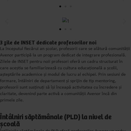
3 zile de INSET dedicate profesorilor noi
La începutul fiecărui an școlar, profesorii care se alătură comunității
Avenor participă la un program dedicat de integrare profesională.
Zilele de INSET pentru noii profesori oferă un cadru structurat în
care aceștia se familiarizează cu cultura educațională a școlii,
așteptările academice și modul de lucru al echipei. Prin sesiuni de
formare, întâlniri de departament și sprijin de tip mentoring,
profesorii sunt susținuți să își înceapă activitatea cu încredere și
claritate, devenind parte activă a comunității Avenor încă din
primele zile.
Întâlniri săptămânale (PLD) la nivel de
școală