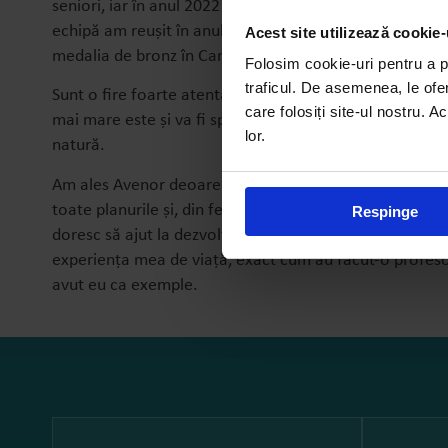
seniori, iar în anul 2022 am ajuns antrenor la echipa R
echipă am reușit în anul 2024 să cucerim medalia de ar
Acest site utilizează cookie-
medalia de bronz în Campionatul Național.
Folosim cookie-uri pentru a pe
traficul. De asemenea, le ofer
Sunt o fire foarte atentă, energică și mereu cu zâmbe
care folosiți site-ul nostru. A
mai mare este și va fi sportul, completată de chitară, pe
lor.
natură.
Am ales Avenor deoarece am văzut că aici se pune acce
toate planurile și, din fericire, sportul și educația fizică 
Respinge
doresc să ajut la dezvoltarea armonioasă a copiilor și 
experiența mea de viață, exact cum au făcut-o profesor
avut eu ca exemple.