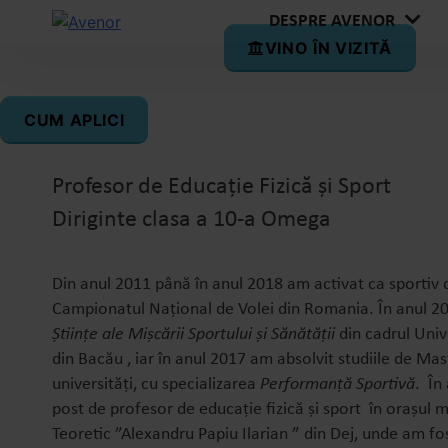
DESPRE AVENOR
VINO ÎN VIZITĂ
Dan-Ștefan Florea
CUM APLICI
Profesor de Educație Fizică și Sport
Diriginte clasa a 10-a Omega
Din anul 2011 până în anul 2018 am activat ca sportiv
Campionatul Național de Volei din Romania. În anul 2
Științe ale Mișcării Sportului și Sănătății
din cadrul Univ
din Bacău , iar în anul 2017 am absolvit studiile de Mas
universități, cu specializarea
Performanță Sportivă
. În
post de profesor de educație fizică și sport în orașul m
Teoretic ”Alexandru Papiu Ilarian ” din Dej, unde am fo