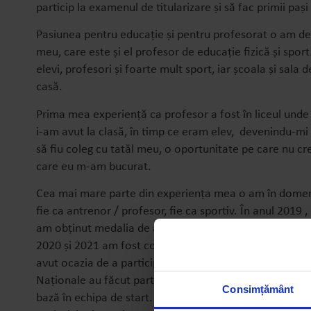
particip la examenul de titularizare și să fac primii paș
Pasiunea pentru educație și pentru profesorat o am de m
meu, care este și el profesor de educație fizică și spor
elevi, profesori și foarte mult sport, iar școala și sal
casă.
Prima mea experiență ca profesor a fost în liceul unde
i-am avut la clasă, în timp ce eram elev, devenindu-mi 
să fiu coleg cu tatăl meu, o oportunitate pe care nu cr
care eu m-am bucurat.
Cea mai mare parte din experiența mea o am în domeni
fie ca antrenor / profesor, fie ca sportiv. În anul 2019 , 
am obținut medalia de argint în Campionatul Național 
2020 și 2021 am fost convocat la Echipa Națională a 
avut ocazia de a participa la câteva competiții internaț
Naționale au făcut parte 6 sportivi din propria echipă,
Consimțământ
bază în echipa de start. După această experiență am fă