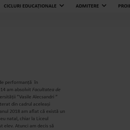
PROI
CICLURI EDUCAȚIONALE
ADMITERE
 de performanță în
014 am absolvit
Facultatea de
ersității ”Vasile Alecsandri ”
terat din cadrul aceleași
 anul 2018 am aflat că există un
eu natal, chiar la Liceul
st elev. Atunci am decis să