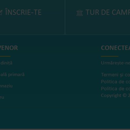
ÎNSCRIE-TE
TUR DE CAM
VENOR
CONECTE
diniță
Urmărește-ne
Termeni și co
ală primară
Politica de c
mnaziu
Politica de c
Copyright © 2
eu