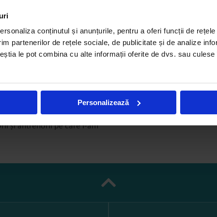
apid București. Cu această
gint în Cupa României și
uri
rsonaliza conținutul și anunțurile, pentru a oferi funcții de rețele
im partenerilor de rețele sociale, de publicitate și de analize info
tul pe buze. Pasiunea mea cea
ceștia le pot combina cu alte informații oferite de dvs. sau culese î
scuit și plimbările prin
nt pe dezvoltarea copiilor pe
sunt pe lista priorităților. Îmi
Personalizează
să le împărtășesc din
ii și antrenorii pe care i-am