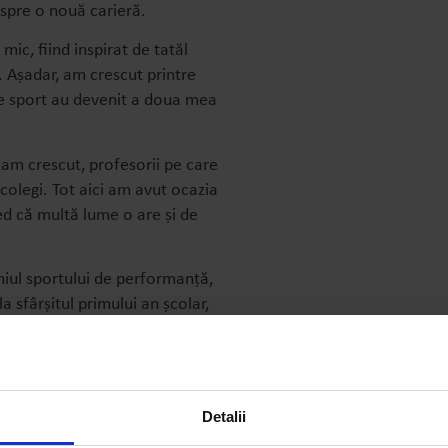
i spre o nouă carieră.
ic, fiind inspirat de tatăl
t. Așadar, am crescut printre
a de sport au devenit a doua mea
 am crescut, profesorii pe care
colegi. Tot aici am avut ocazia
ed că multă lume o are și de
ul sportului de performanță,
la sfârșitul primului an școlar,
U13 la volei masculin. Anul
României ca antrenor, unde am
ionale . Din lotul Echipei
 unii dintre ei componenți de
Detalii
cut pasul spre echipele de