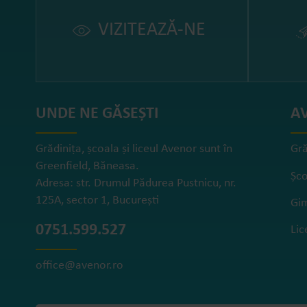
VIZITEAZĂ-NE
UNDE NE GĂSEȘTI
A
Grădinița, școala și liceul Avenor sunt în
Gră
Greenfield, Băneasa.
Șco
Adresa: str. Drumul Pădurea Pustnicu, nr.
125A, sector 1, București
Gi
0751.599.527
Lic
office@avenor.ro