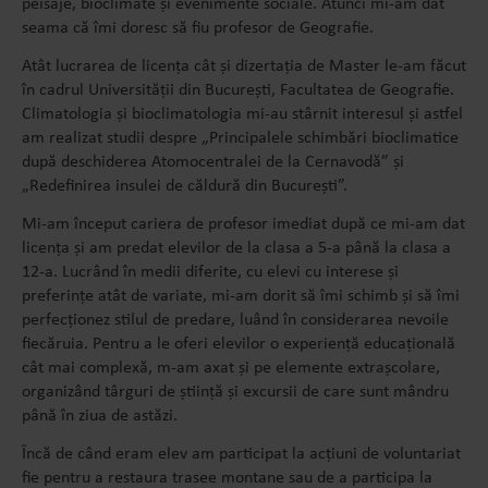
peisaje, bioclimate și evenimente sociale. Atunci mi-am dat
seama că îmi doresc să fiu profesor de Geografie.
Atât lucrarea de licența cât și dizertația de Master le-am făcut
în cadrul Universității din București, Facultatea de Geografie.
Climatologia și bioclimatologia mi-au stârnit interesul și astfel
am realizat studii despre „Principalele schimbări bioclimatice
după deschiderea Atomocentralei de la Cernavodă” și
„Redefinirea insulei de căldură din București”.
Mi-am început cariera de profesor imediat după ce mi-am dat
licența și am predat elevilor de la clasa a 5-a până la clasa a
12-a. Lucrând în medii diferite, cu elevi cu interese și
preferințe atât de variate, mi-am dorit să îmi schimb și să îmi
perfecționez stilul de predare, luând în considerarea nevoile
fiecăruia. Pentru a le oferi elevilor o experiență educațională
cât mai complexă, m-am axat și pe elemente extrașcolare,
organizând târguri de știință și excursii de care sunt mândru
până în ziua de astăzi.
Încă de când eram elev am participat la acțiuni de voluntariat
fie pentru a restaura trasee montane sau de a participa la