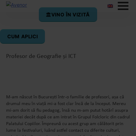
VINO ÎN VIZITĂ
Victor Bratu
CUM APLICI
EdTech & Data Lead
Profesor de Geografie și ICT
M-am născut în București într-o familie de profesori, așa că
drumul meu în viață mi-a fost clar încă de la început. Mereu
mi-am dorit să fiu pedagog, însă nu m-am putut hotărî asupra
materiei decât după ce am intrat în Grupul Folcloric din cadrul
Palatului Copiilor. Împreună cu acest grup am călătorit prin
lume la festivaluri, luând astfel contact cu diferite culturi,