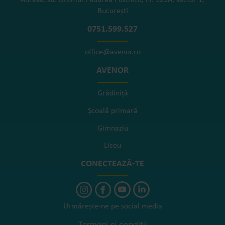
Adresa: str. Drumul Pădurea Pustnicu, nr. 125A, sector 1,
București
0751.599.527
office@avenor.ro
AVENOR
Grădiniță
Școală primară
Gimnaziu
Liceu
CONECTEAZĂ-TE
Urmărește-ne pe social media
Termeni și condiții