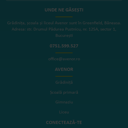
UNDE NE GĂSEȘTI
Grădinița, școala și liceul Avenor sunt în Greenfield, Băneasa.
Adresa: str. Drumul Pădurea Pustnicu, nr. 125A, sector 1,
București
0751.599.527
office@avenor.ro
AVENOR
Grădiniță
Școală primară
Gimnaziu
Liceu
CONECTEAZĂ-TE