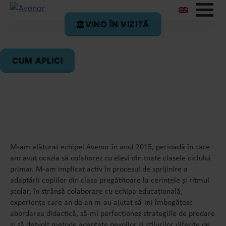
VINO ÎN VIZITĂ
Daniela Radu
CUM APLICI
Profesor Invățământ Primar 1 Delta
M-am alăturat echipei Avenor în anul 2015, perioadă în care
am avut ocazia să colaborez cu elevi din toate clasele ciclului
primar. M-am implicat activ în procesul de sprijinire a
adaptării copiilor din clasa pregătitoare la cerințele și ritmul
școlar, în strânsă colaborare cu echipa educațională,
experiențe care an de an m-au ajutat să-mi îmbogățesc
abordarea didactică, să-mi perfecționez strategiile de predare
și să dezvolt metode adaptate nevoilor și stilurilor diferite de