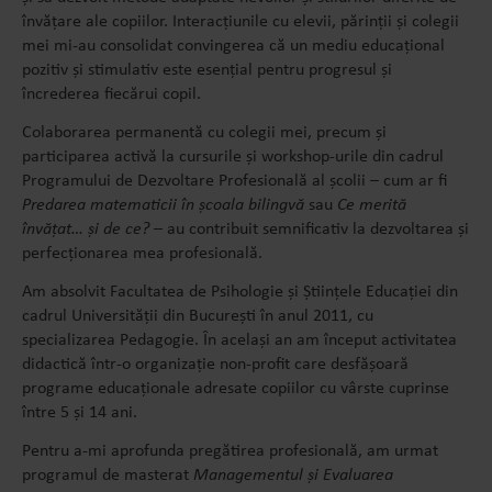
învățare ale copiilor. Interacțiunile cu elevii, părinții și colegii
mei mi-au consolidat convingerea că un mediu educațional
pozitiv și stimulativ este esențial pentru progresul și
încrederea fiecărui copil.
Colaborarea permanentă cu colegii mei, precum și
participarea activă la cursurile și workshop-urile din cadrul
Programului de Dezvoltare Profesională al școlii – cum ar fi
Predarea matematicii în școala bilingvă
sau
Ce merită
învățat… și de ce?
– au contribuit semnificativ la dezvoltarea și
perfecționarea mea profesională.
Am absolvit Facultatea de Psihologie și Științele Educației din
cadrul Universității din București în anul 2011, cu
specializarea Pedagogie. În același an am început activitatea
didactică într-o organizație non-profit care desfășoară
programe educaționale adresate copiilor cu vârste cuprinse
între 5 și 14 ani.
Pentru a-mi aprofunda pregătirea profesională, am urmat
programul de masterat
Managementul și Evaluarea