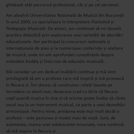
ghidează atât parcursul profesional, cât și pe cel personal.
Am absolvit Universitatea Națională de Muzică din București
în anul 2009, cu specializare în
Interpretare Pianistică și
Pedagogie Muzicală
. De atunci, am continuat să-mi dezvolt
practica didactică prin explorarea unei varietăți de abordări
educaționale. Am participat la concursuri naționale și
internaționale de pian și la numeroase conferințe și ateliere
de muzică, unde mi-am aprofundat cunoștințele despre
metodele Kodály și Dalcroze de educație muzicală.
Mă consider un om dedicat învățării continue și mă simt
privilegiată să am o profesie care mă inspiră și mă provoacă
în fiecare zi. Îmi doresc să construiesc relații bazate pe
încredere cu elevii mei, deoarece cred cu tărie că fiecare
copil poartă muzica în sine și că oricine poate învăța să cânte
vocal sau la un instrument muzical, ca parte a unei dezvoltări
armonioase. Pentru mine, predarea este mai mult decât o
profesie – este pasiunea și modul meu de viață. Sunt, de
asemenea, mama unei adolescente minunate, care continuă
să mă inspire în fiecare zi.