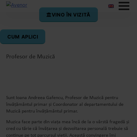
VINO ÎN VIZITĂ
Ioana Gafencu
CUM APLICI
Primary Music Coordinator
Profesor de Muzică
Sunt Ioana Andreea Gafencu, Profesor de Muzică pentru
învățământul primar și Coordonator al departamentului de
Muzică pentru învățământul primar.
Muzica face parte din viața mea încă de la o vârstă fragedă și
cred cu tărie că învățarea și dezvoltarea personală trebuie să
continue pe tot parcursul vieții. Această convingere îmi