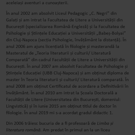
aceleiași aventuri a cunoașterii.
În anul 2002 am absolvit Liceul Pedagogic „C. Negri” din
Galați și am intrat la Facultatea de Litere a Universității din
București (specializarea Română-Engleză) și la Facultatea de
Psihologie și Științele Educației a Universității „Babeș-Bolyai”
din Cluj-Napoca (secția Psihologie, învățământ la distanță). În
anul 2006 am ajuns licențiată în filologie și masterandă la
Masteratul de „Teoria literaturii și culturii/ Literatură
Comparată” din cadrul Facultății de Litere a Universității din
București. În anul 2007 am absolvit Facultatea de Psihologie și
Științele Educației (UBB Cluj-Napoca) și am obținut diploma de
master în Teoria literaturii și culturii/ Literatură comparată. În
anul 2008 am obținut Certificatul de acordare a Definitivării în
învățământ. În anul 2010 am intrat la Școala Doctorală a
Facultății de Litere (Universitatea din București, domeniul:
Lingvistică) și în iunie 2015 am obținut titlul de doctor în
filologie. În anul 2019 mi s-a acordat gradul didactic 1.
Din 2006 trăiesc bucuria de a fi profesoară de
Limba și
literatura română
. Am predat în primul an la un liceu