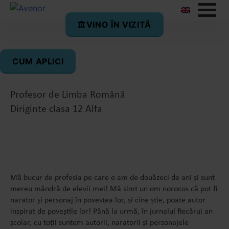
VINO ÎN VIZITĂ
Dr. Mihaela Stancu
CUM APLICI
Curriculum Lider Limba Română
Profesor de Limba Română
Diriginte clasa 12 Alfa
Mă bucur de profesia pe care o am de douăzeci de ani și sunt
mereu mândră de elevii mei! Mă simt un om norocos că pot fi
narator și personaj în povestea lor, și cine știe, poate autor
inspirat de poveștile lor! Până la urmă, în jurnalul fiecărui an
școlar, cu toții suntem autorii, naratorii și personajele