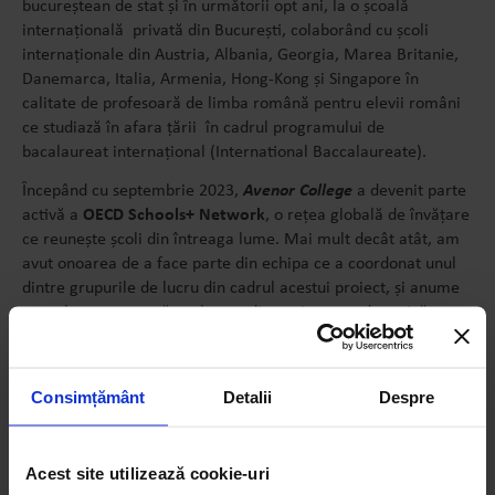
bucureștean de stat și în următorii opt ani, la o școală
internațională privată din București, colaborând cu școli
internaționale din Austria, Albania, Georgia, Marea Britanie,
Danemarca, Italia, Armenia, Hong-Kong și Singapore în
calitate de profesoară de limba română pentru elevii români
ce studiază în afara țării
în cadrul programului de
bacalaureat internațional (International Baccalaureate).
Începând cu septembrie 2023,
Avenor College
a devenit parte
activă a
OECD Schools+ Network
, o rețea globală de învățare
ce reunește școli din întreaga lume. Mai mult decât atât, am
avut onoarea de a face parte din echipa ce a coordonat unul
dintre grupurile de lucru din cadrul acestui proiect, și anume
grupul ce s-a axat să exploreze dimensiunea pedagogică a
implicării cognitive din taxonomia OECD. Prin intermediul
acestei comunități vibrante, învățarea se realizează printr-un
schimb continuu de bune practici și printr-o analiză
Consimțământ
Detalii
Despre
aprofundată a modului în care cunoștințele științifice se
împletesc cu practica educațională la clasă. Mă bucur că am
contribuit la această inițiativă valoroasă, care promovează
Acest site utilizează cookie-uri
excelența în educație la nivel global.