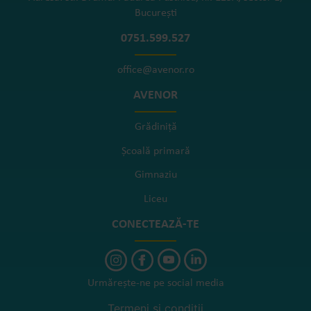
București
0751.599.527
office@avenor.ro
AVENOR
Grădiniță
Școală primară
Gimnaziu
Liceu
CONECTEAZĂ-TE
Urmărește-ne pe social media
Termeni și condiții