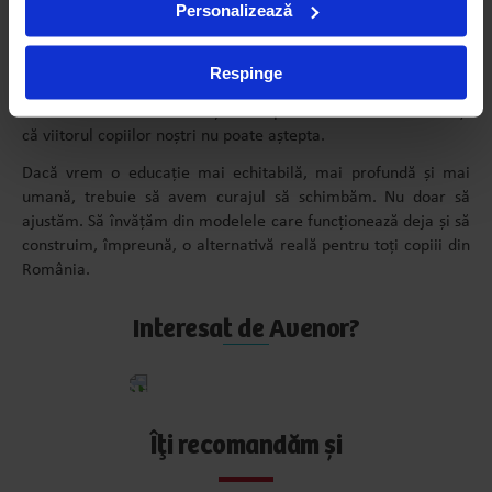
Personalizează
„
Evaluările naționale nu sunt suficient de informative. Nu poți
promova opt competențe-cheie și să evaluezi doar două”
Respinge
spune Daniel David.
Este momentul să recunoaștem că problema este sistemică. Și
că viitorul copiilor noștri nu poate aștepta.
Dacă vrem o educație mai echitabilă, mai profundă și mai
umană, trebuie să avem curajul să schimbăm. Nu doar să
ajustăm. Să învățăm din modelele care funcționează deja și să
construim, împreună, o alternativă reală pentru toți copiii din
România.
Interesat de Avenor?
Aplică
acum
Îți recomandăm și