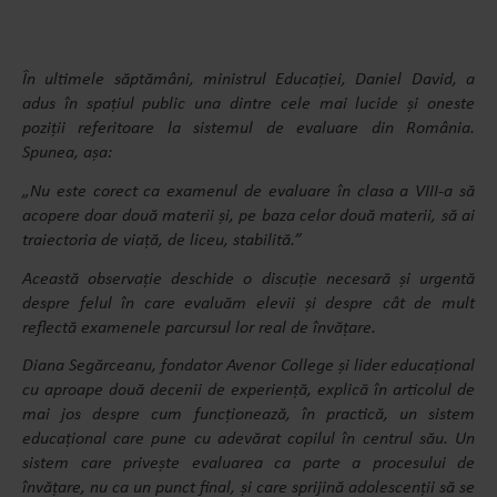
În ultimele săptămâni, ministrul Educației, Daniel David, a
adus în spațiul public una dintre cele mai lucide și oneste
poziții referitoare la sistemul de evaluare din România.
Spunea, așa:
„Nu este corect ca examenul de evaluare în clasa a VIII-a să
acopere doar două materii și, pe baza celor două materii, să ai
traiectoria de viață, de liceu, stabilită.”
Această observație deschide o discuție necesară și urgentă
despre felul în care evaluăm elevii și despre cât de mult
reflectă examenele parcursul lor real de învățare.
Diana Segărceanu, fondator Avenor College și lider educațional
cu aproape două decenii de experiență, explică în articolul de
mai jos despre cum funcționează, în practică, un sistem
educațional care pune cu adevărat copilul în centrul său. Un
sistem care privește evaluarea ca parte a procesului de
învățare, nu ca un punct final, și care sprijină adolescenții să se