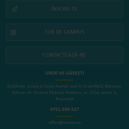
ÎNSCRIE-TE
TUR DE CAMPUS
CONTACTEAZĂ-NE
UNDE NE GĂSEȘTI
Grădinița, școala și liceul Avenor sunt în Greenfield, Băneasa.
Adresa: str. Drumul Pădurea Pustnicu, nr. 125A, sector 1,
București
0751.599.527
office@avenor.ro