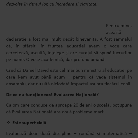
dezvolte în ritmul lor, cu încredere și claritate.
Pentru mine,
această
declarație a fost mai mult decât binevenită. A fost semnalul
că, în sfârșit, în fruntea educației avem o voce care
cercetează, ascultă, înțelege și are curajul să spună lucrurilor
pe nume. O voce academică, dar profund umană.
Cred că Daniel David este cel mai bun ministru al educației pe
care l-am avut până acum – pentru că vede sistemul în
ansamblu, dar nu uită niciodată impactul asupra fiecărui copil.
De ce nu funcționează Evaluarea Națională?
Ca om care conduce de aproape 20 de ani o școală, pot spune
că Evaluarea Națională are două probleme mari:
🔹
Este superficială
Evaluează doar două discipline – română și matematică –