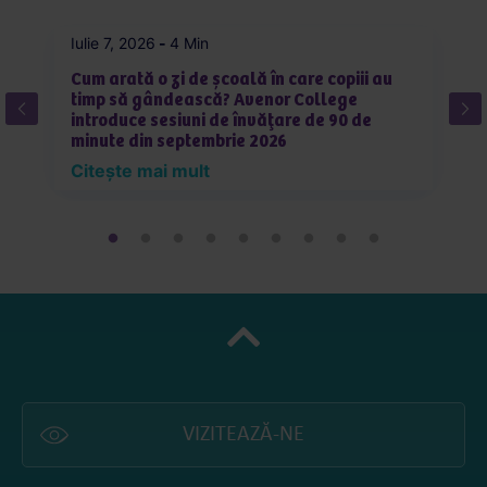
Iulie 7, 2026
-
4 Min
Iu
Cum arată o zi de școală în care copiii au
C
timp să gândească? Avenor College
pe
introduce sesiuni de învățare de 90 de
în
minute din septembrie 2026
R
Citește mai mult
C
VIZITEAZĂ-NE