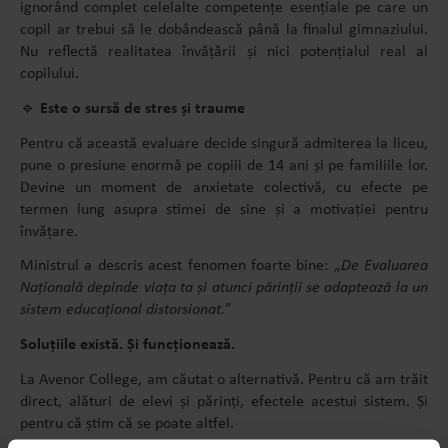
ignorând complet celelalte competențe esențiale pe care un
copil ar trebui să le dobândească până la finalul gimnaziului.
Nu reflectă realitatea învățării și nici potențialul real al
copilului.
🔹
Este o sursă de stres și traume
Pentru că această evaluare decide singură admiterea la liceu,
pune o presiune enormă pe copiii de 14 ani și pe familiile lor.
Devine un moment de anxietate colectivă, cu efecte pe
termen lung asupra stimei de sine și a motivației pentru
învățare.
Ministrul a descris acest fenomen foarte bine: „
De Evaluarea
Națională depinde viața ta și atunci părinții se adaptează la un
sistem educațional distorsionat.
”
Soluțiile există. Și funcționează.
La Avenor College, am căutat o alternativă. Pentru că am trăit
direct, alături de elevi și părinți, efectele acestui sistem. Și
pentru că știm că se poate altfel.