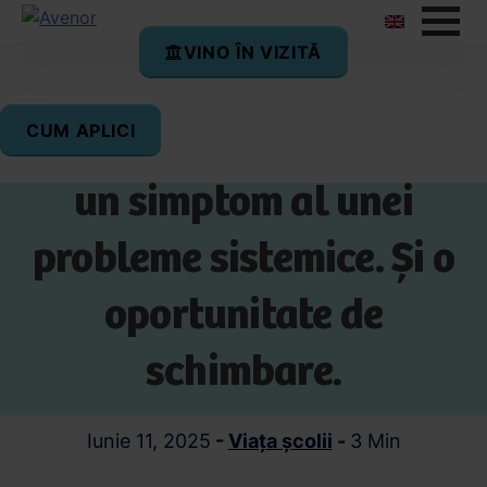
VINO ÎN VIZITĂ
CUM APLICI
Evaluarea Națională –
un simptom al unei
probleme sistemice. Și o
oportunitate de
schimbare.
Iunie 11, 2025
-
Viața școlii
-
3 Min