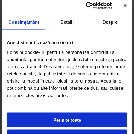
Elevii noștri susțin examenele
IGCSE (International General
Certificate of Secondary Education)
la finalul învățământului
general obligatoriu (la 16 ani). Este un model internațional,
Consimțământ
Detalii
Despre
bine structurat, care evaluează elevii la cel puțin 8 discipline –
inclusiv două materii vocaționale, alese de ei.
Este o evaluare riguroasă, dar echilibrată. Oferă o imagine
Acest site utilizează cookie-uri
clară a ceea ce știe și poate un copil, la o vârstă potrivită. Nu
Folosim cookie-uri pentru a personaliza conținutul și
îl reduce la o notă. Nu îl definește prin două materii. Și – cel
anunțurile, pentru a oferi funcții de rețele sociale și pentru
mai important – nu produce traume.
a analiza traficul. De asemenea, le oferim partenerilor de
IGCSE încurajează cultura generală, gândirea critică,
rețele sociale, de publicitate și de analize informații cu
autonomia. Îi provoacă pe elevi să-și asume drumul lor, nu să
privire la modul în care folosiți site-ul nostru. Aceștia le
învețe „pentru examen”.
pot combina cu alte informații oferite de dvs. sau culese
Avem nevoie de o schimbare profundă în educația
în urma folosirii serviciilor lor.
românească. Nu doar de reglaje fine.
Adevărul e că nu putem construi un sistem educațional
relevant dacă nu ne uităm onest la ce nu funcționează. Iar
Permite toate
Evaluarea Națională, așa cum este ea acum, este doar vârful
icebergului.