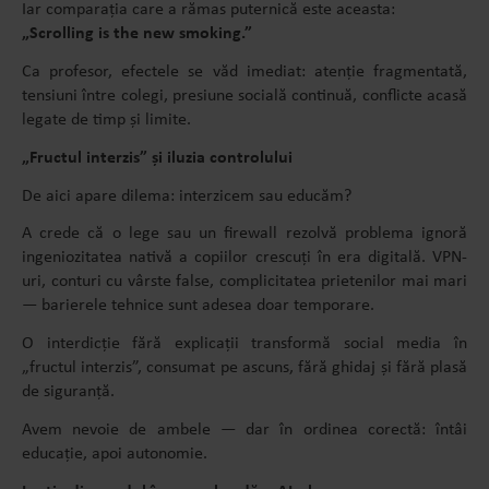
Iar comparația care a rămas puternică este aceasta:
„Scrolling is the new smoking.”
Ca profesor, efectele se văd imediat: atenție fragmentată,
tensiuni între colegi, presiune socială continuă, conflicte acasă
legate de timp și limite.
„Fructul interzis” și iluzia controlului
De aici apare dilema: interzicem sau educăm?
A crede că o lege sau un firewall rezolvă problema ignoră
ingeniozitatea nativă a copiilor crescuți în era digitală. VPN-
uri, conturi cu vârste false, complicitatea prietenilor mai mari
— barierele tehnice sunt adesea doar temporare.
O interdicție fără explicații transformă social media în
„fructul interzis”, consumat pe ascuns, fără ghidaj și fără plasă
de siguranță.
Avem nevoie de ambele — dar în ordinea corectă: întâi
educație, apoi autonomie.