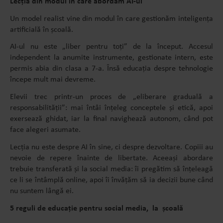
Lecția din modul în care abordăm AI-ul
Un model realist vine din modul în care gestionăm inteligența
artificială în școală.
AI-ul nu este „liber pentru toți” de la început. Accesul
independent la anumite instrumente, gestionate intern, este
permis abia din clasa a 7-a. Însă educația despre tehnologie
începe mult mai devreme.
Elevii trec printr-un proces de „eliberare graduală a
responsabilității”: mai întâi înțeleg conceptele și etică, apoi
exersează ghidat, iar la final navighează autonom, când pot
face alegeri asumate.
Lecția nu este despre AI în sine, ci despre dezvoltare. Copiii au
nevoie de repere înainte de libertate. Aceeași abordare
trebuie transferată și la social media: îi pregătim să înțeleagă
ce li se întâmplă online, apoi îi învățăm să ia decizii bune când
nu suntem lângă ei.
5 reguli de educație pentru social media, la școală