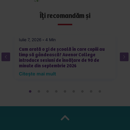
Aplică
acum
Îți recomandăm și
Iulie 7, 2026
-
4 Min
Iu
Cum arată o zi de școală în care copiii au
C
timp să gândească? Avenor College
pe
introduce sesiuni de învățare de 90 de
în
minute din septembrie 2026
R
Citește mai mult
C