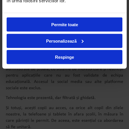
în urma folosirii serviciilor lor.
Educația părinților: sesiuni pentru comunitatea largă,
pentru ca regulile de la școală să nu fie demontate acasă.
Permite toate
Responsabilitate comună: școală și familie
Personalizează
La Avenor, elevii nu folosesc telefoanele în timpul
programului. Dacă le aduc, le lasă la intrare, într-un dulap
special amenajat. Este o regulă aplicată consecvent și clar
Respinge
până la 16 ani (clasa a 11) În timpul zilei folosesc iPad-uri
administrate de școală, cu sisteme de monitorizare și restricții
pentru aplicațiile care nu au fost validate de echipa
educațională. Accesul la social media sau alte platforme
sociale este exclus.
Tehnologia este prezentă, dar filtrată și ghidată.
Și totuși, acești copii au acces, ca orice alt copil din zilele
noastre, la telefoane și tablete în afara școlii, în măsura în
care părinții le permit. De aceea, este esențial ca abordarea
să fie unitară.