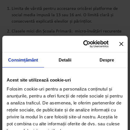
Limita de vârstă pentru accesarea oricărei platforme de
social media impusă la 13 sau 16 ani. O limită clară și
consecventă explicată elevilor și părinților.
Clasele mici din Școala Primară: micro-învățări recurente
de 15 – 20 minute, nu “o lecție pe an” cu accent pe
înțelesul copiilor despre public vs. privat, reclame
mascate, amprentă digitală, algoritmi.
Consimțământ
Detalii
Despre
Gimnaziu (TIC și dirigenție): modul dedicat alfabetizării
media (Media literacy) despre setările de confidențialitate,
gestionarea timpului, verificarea informațiilor,
Acest site utilizează cookie-uri
comportament adecvat online cu focus pe studii reale de
caz.
Folosim cookie-uri pentru a personaliza conținutul și
anunțurile, pentru a oferi funcții de rețele sociale și pentru
Gimnaziu (celelalte discipline): integrare punctuală, unde
a analiza traficul. De asemenea, le oferim partenerilor de
se potrivește – persuasiune la română / limbi străine,
despre propagandă la istorie, somn și stres la biologie,
rețele sociale, de publicitate și de analize informații cu
responsabilitate civică la educație socială cu trimiteri
privire la modul în care folosiți site-ul nostru. Aceștia le
directe la cazuri despre folosirea social media atât în sens
pot combina cu alte informații oferite de dvs. sau culese
pozitiv dar și nociv.