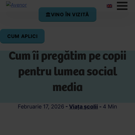
VINO ÎN VIZITĂ
CUM APLICI
Interdicție sau educație?
Cum îi pregătim pe copii
pentru lumea social
media
Februarie 17, 2026
-
Viața școlii
-
4 Min