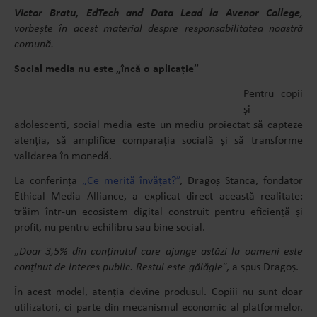
Victor Bratu, EdTech and Data Lead la Avenor College
,
vorbește în acest material despre responsabilitatea noastră
comună.
Social media nu este „încă o aplicație”
Pentru copii
și
adolescenți, social media este un mediu proiectat să capteze
atenția, să amplifice comparația socială și să transforme
validarea în monedă.
La conferința
„Ce merită învățat?”
, Dragoș Stanca, fondator
Ethical Media Alliance, a explicat direct această realitate:
trăim într-un ecosistem digital construit pentru eficiență și
profit, nu pentru echilibru sau bine social.
„
Doar 3,5% din conținutul care ajunge astăzi la oameni este
conținut de interes public. Restul este gălăgie
”, a spus Dragoș.
În acest model, atenția devine produsul. Copiii nu sunt doar
utilizatori, ci parte din mecanismul economic al platformelor.