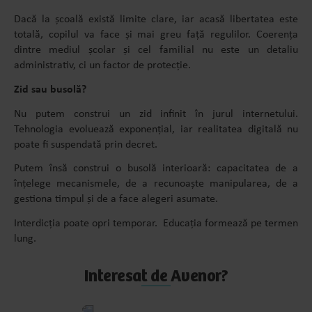
Dacă la școală există limite clare, iar acasă libertatea este
totală, copilul va face și mai greu față regulilor. Coerența
dintre mediul școlar și cel familial nu este un detaliu
administrativ, ci un factor de protecție.
Zid sau busolă?
Nu putem construi un zid infinit în jurul internetului.
Tehnologia evoluează exponențial, iar realitatea digitală nu
poate fi suspendată prin decret.
Putem însă construi o busolă interioară: capacitatea de a
înțelege mecanismele, de a recunoaște manipularea, de a
gestiona timpul și de a face alegeri asumate.
Interdicția poate opri temporar. Educația formează pe termen
lung.
Interesat de Avenor?