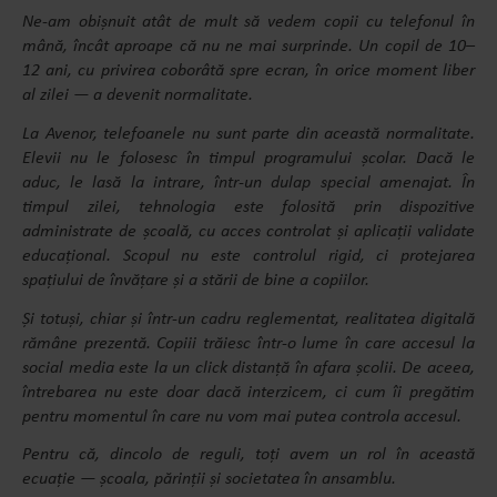
Ne-am obișnuit atât de mult să vedem copii cu telefonul în
mână, încât aproape că nu ne mai surprinde. Un copil de 10–
12 ani, cu privirea coborâtă spre ecran, în orice moment liber
al zilei — a devenit normalitate.
La Avenor, telefoanele nu sunt parte din această normalitate.
Elevii nu le folosesc în timpul programului școlar. Dacă le
aduc, le lasă la intrare, într-un dulap special amenajat. În
timpul zilei, tehnologia este folosită prin dispozitive
administrate de școală, cu acces controlat și aplicații validate
educațional. Scopul nu este controlul rigid, ci protejarea
spațiului de învățare și a stării de bine a copiilor.
Și totuși, chiar și într-un cadru reglementat, realitatea digitală
rămâne prezentă. Copiii trăiesc într-o lume în care accesul la
social media este la un click distanță în afara școlii. De aceea,
întrebarea nu este doar dacă interzicem, ci cum îi pregătim
pentru momentul în care nu vom mai putea controla accesul.
Pentru că, dincolo de reguli, toți avem un rol în această
ecuație — școala, părinții și societatea în ansamblu.