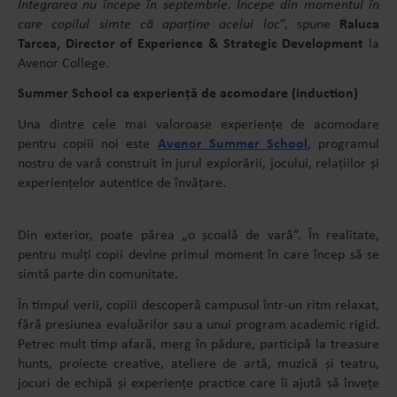
Integrarea nu începe în septembrie. Începe din momentul în
care copilul simte că aparține acelui loc
”, spune
Raluca
Tarcea, Director of Experience & Strategic Development
la
Avenor College.
Summer School ca experiență de acomodare (induction)
Una dintre cele mai valoroase experiențe de acomodare
pentru copiii noi este
Avenor Summer School
, programul
nostru de vară construit în jurul explorării, jocului, relațiilor și
experiențelor autentice de învățare.
Din exterior, poate părea „o școală de vară”. În realitate,
pentru mulți copii devine primul moment în care încep să se
simtă parte din comunitate.
În timpul verii, copiii descoperă campusul într-un ritm relaxat,
fără presiunea evaluărilor sau a unui program academic rigid.
Petrec mult timp afară, merg în pădure, participă la treasure
hunts, proiecte creative, ateliere de artă, muzică și teatru,
jocuri de echipă și experiențe practice care îi ajută să învețe