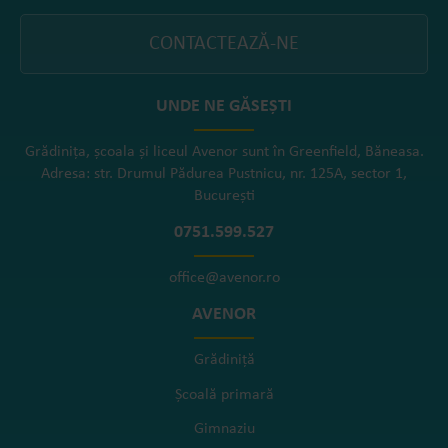
CONTACTEAZĂ-NE
UNDE NE GĂSEȘTI
Grădinița, școala și liceul Avenor sunt în Greenfield, Băneasa.
Adresa: str. Drumul Pădurea Pustnicu, nr. 125A, sector 1,
București
0751.599.527
office@avenor.ro
AVENOR
Grădiniță
Școală primară
Gimnaziu