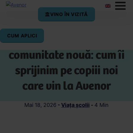
VINO ÎN VIZITĂ
CUM APLICI
Primii pași într-o
comunitate nouă: cum îi
sprijinim pe copiii noi
care vin la Avenor
Mai 18, 2026
-
Viața școlii
-
4 Min