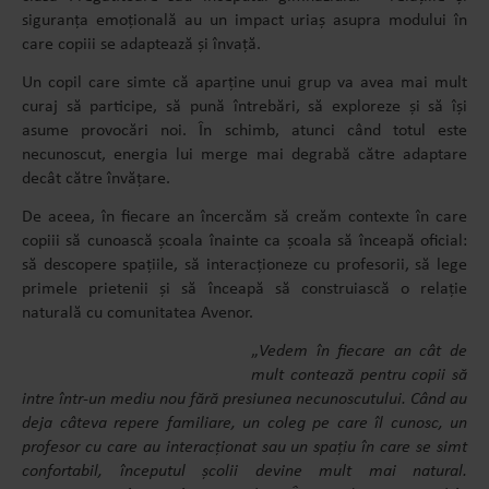
siguranța emoțională au un impact uriaș asupra modului în
care copiii se adaptează și învață.
Un copil care simte că aparține unui grup va avea mai mult
curaj să participe, să pună întrebări, să exploreze și să își
asume provocări noi. În schimb, atunci când totul este
necunoscut, energia lui merge mai degrabă către adaptare
decât către învățare.
De aceea, în fiecare an încercăm să creăm contexte în care
copiii să cunoască școala înainte ca școala să înceapă oficial:
să descopere spațiile, să interacționeze cu profesorii, să lege
primele prietenii și să înceapă să construiască o relație
naturală cu comunitatea Avenor.
„
Vedem în fiecare an cât de
mult contează pentru copii să
intre într-un mediu nou fără presiunea necunoscutului. Când au
deja câteva repere familiare, un coleg pe care îl cunosc, un
profesor cu care au interacționat sau un spațiu în care se simt
confortabil, începutul școlii devine mult mai natural.