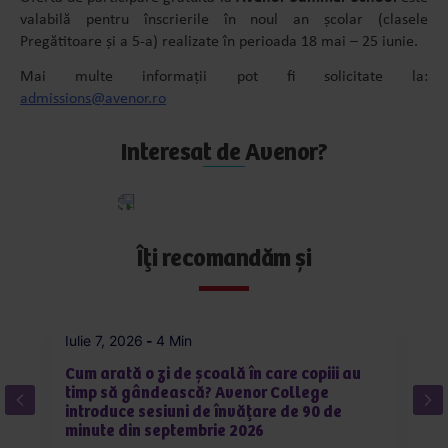
valabilă pentru înscrierile în noul an școlar (clasele
Pregătitoare și a 5-a) realizate în perioada 18 mai – 25 iunie.
Mai multe informații pot fi solicitate la:
admissions@avenor.ro
Interesat de Avenor?
Aplică
acum
Îți recomandăm și
Iulie 7, 2026
-
4 Min
Iu
Cum arată o zi de școală în care copiii au
C
timp să gândească? Avenor College
pe
introduce sesiuni de învățare de 90 de
în
minute din septembrie 2026
R