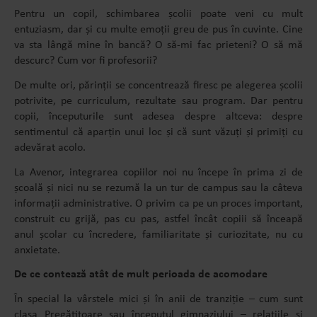
Pentru un copil, schimbarea școlii poate veni cu mult
entuziasm, dar și cu multe emoții greu de pus în cuvinte. Cine
va sta lângă mine în bancă? O să-mi fac prieteni? O să mă
descurc? Cum vor fi profesorii?
De multe ori, părinții se concentrează firesc pe alegerea școlii
potrivite, pe curriculum, rezultate sau program. Dar pentru
copii, începuturile sunt adesea despre altceva: despre
sentimentul că aparțin unui loc și că sunt văzuți și primiți cu
adevărat acolo.
La Avenor, integrarea copiilor noi nu începe în prima zi de
școală și nici nu se rezumă la un tur de campus sau la câteva
informații administrative. O privim ca pe un proces important,
construit cu grijă, pas cu pas, astfel încât copiii să înceapă
anul școlar cu încredere, familiaritate și curiozitate, nu cu
anxietate.
De ce contează atât de mult perioada de acomodare
În special la vârstele mici și în anii de tranziție – cum sunt
clasa Pregătitoare sau începutul gimnaziului – relațiile și