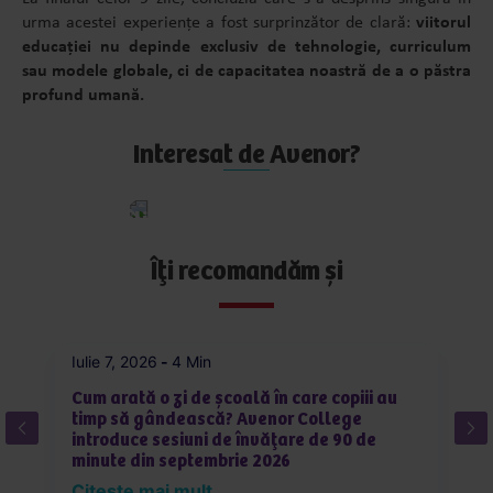
urma acestei experiențe a fost surprinzător de clară:
viitorul
educației nu depinde exclusiv de tehnologie, curriculum
sau modele globale, ci de capacitatea noastră de a o păstra
profund umană.
Interesat de Avenor?
Aplică
acum
Îți recomandăm și
Iulie 7, 2026
-
4 Min
Iu
Cum arată o zi de școală în care copiii au
C
timp să gândească? Avenor College
pe
introduce sesiuni de învățare de 90 de
în
minute din septembrie 2026
R
Citește mai mult
C