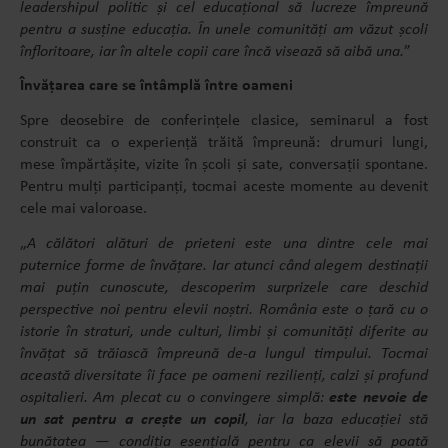
leadershipul politic și cel educațional să lucreze împreună
pentru a susține educația. În unele comunități am văzut școli
înfloritoare, iar în altele copii care încă visează să aibă una.
”
Învățarea care se întâmplă între oameni
Spre deosebire de conferințele clasice, seminarul a fost
construit ca o experiență trăită împreună: drumuri lungi,
mese împărtășite, vizite în școli și sate, conversații spontane.
Pentru mulți participanți, tocmai aceste momente au devenit
cele mai valoroase.
„
A călători alături de prieteni este una dintre cele mai
puternice forme de învățare. Iar atunci când alegem destinații
mai puțin cunoscute, descoperim surprizele care deschid
perspective noi pentru elevii noștri. România este o țară cu o
istorie în straturi, unde culturi, limbi și comunități diferite au
învățat să trăiască împreună de-a lungul timpului. Tocmai
această diversitate îi face pe oameni rezilienți, calzi și profund
ospitalieri. Am plecat cu o convingere simplă:
este nevoie de
un sat pentru a crește un copil
, iar la baza educației stă
bunătatea — condiția esențială pentru ca elevii să poată