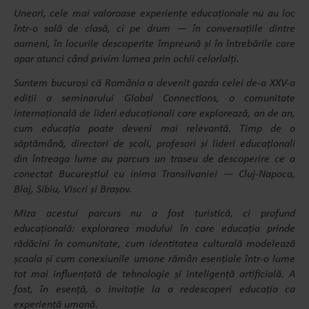
Uneori, cele mai valoroase experiențe educaționale nu au loc
într-o sală de clasă, ci pe drum — în conversațiile dintre
oameni, în locurile descoperite împreună și în întrebările care
apar atunci când privim lumea prin ochii celorlalți.
Suntem bucuroși că România a devenit gazda celei de-a XXV-a
ediții a seminarului Global Connections, o comunitate
internațională de lideri educaționali care explorează, an de an,
cum educația poate deveni mai relevantă. Timp de o
săptămână, directori de școli, profesori și lideri educaționali
din întreaga lume au parcurs un traseu de descoperire ce a
conectat Bucureștiul cu inima Transilvaniei — Cluj-Napoca,
Blaj, Sibiu, Viscri și Brașov.
Miza acestui parcurs nu a fost turistică, ci profund
educațională: explorarea modului în care educația prinde
rădăcini în comunitate, cum identitatea culturală modelează
școala și cum conexiunile umane rămân esențiale într-o lume
tot mai influențată de tehnologie și inteligență artificială. A
fost, în esență, o invitație la a redescoperi educația ca
experiență umană.