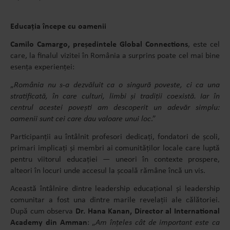
Educația începe cu oamenii
Camilo Camargo, președintele Global Connections
, este cel
care, la finalul vizitei în România a surprins poate cel mai bine
esența experienței:
„
România nu s-a dezvăluit ca o singură poveste, ci ca una
stratificată, în care culturi, limbi și tradiții coexistă. Iar în
centrul acestei povești am descoperit un adevăr simplu:
oamenii sunt cei care dau valoare unui loc
.”
Participanții au întâlnit profesori dedicați, fondatori de școli,
primari implicați și membri ai comunităților locale care luptă
pentru viitorul educației — uneori în contexte prospere,
alteori în locuri unde accesul la școală rămâne încă un vis.
Această întâlnire dintre leadership educațional și leadership
comunitar a fost una dintre marile revelații ale călătoriei.
După cum observa
Dr. Hana Kanan, Director al International
Academy din Amman
: „
Am înțeles cât de important este ca