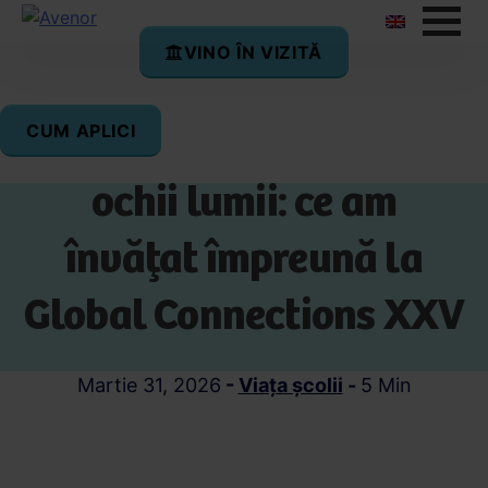
VINO ÎN VIZITĂ
CUM APLICI
România văzută prin
ochii lumii: ce am
învățat împreună la
Global Connections XXV
Martie 31, 2026
-
Viața școlii
-
5 Min