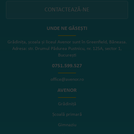
CONTACTEAZĂ-NE
UNDE NE GĂSEȘTI
Grădinița, școala și liceul Avenor sunt în Greenfield, Băneasa.
Adresa: str. Drumul Pădurea Pustnicu, nr. 125A, sector 1,
București
0751.599.527
office@avenor.ro
AVENOR
Grădiniță
Școală primară
Gimnaziu