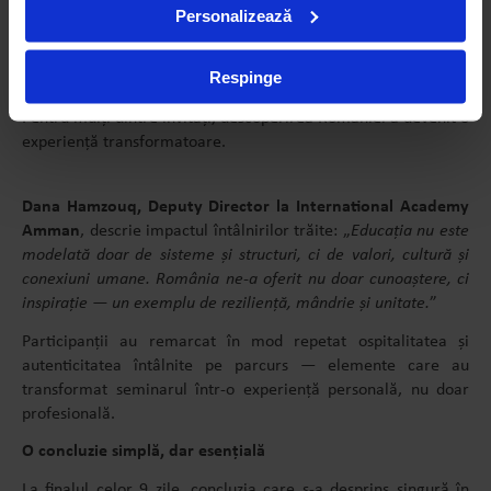
Personalizează
rezultatul oamenilor care cred cu adevărat că pot face o
diferență și acționează zilnic în acord cu această credință.
”
Respinge
România, o lecție despre identitate și apartenență
Pentru mulți dintre invitați, descoperirea României a devenit o
experiență transformatoare.
Dana Hamzouq, Deputy Director la International Academy
Amman
, descrie impactul întâlnirilor trăite: „
Educația nu este
modelată doar de sisteme și structuri, ci de valori, cultură și
conexiuni umane. România ne-a oferit nu doar cunoaștere, ci
inspirație — un exemplu de reziliență, mândrie și unitate.
”
Participanții au remarcat în mod repetat ospitalitatea și
autenticitatea întâlnite pe parcurs — elemente care au
transformat seminarul într-o experiență personală, nu doar
profesională.
O concluzie simplă, dar esențială
La finalul celor 9 zile, concluzia care s-a desprins singură în