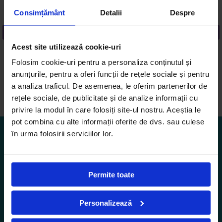
Iulie 7, 2026
-
4 Min
Iu
Consimțământ
Detalii
Despre
Cum arată o zi de școală în care copiii au
C
timp să gândească? Avenor College
pe
introduce sesiuni de învățare de 90 de
în
Acest site utilizează cookie-uri
minute din septembrie 2026
R
Citește mai mult
C
Folosim cookie-uri pentru a personaliza conținutul și
anunțurile, pentru a oferi funcții de rețele sociale și pentru
a analiza traficul. De asemenea, le oferim partenerilor de
rețele sociale, de publicitate și de analize informații cu
privire la modul în care folosiți site-ul nostru. Aceștia le
pot combina cu alte informații oferite de dvs. sau culese
în urma folosirii serviciilor lor.
Permite toate
VIZITEAZĂ-NE
Personalizează
ÎNSCRIE-TE