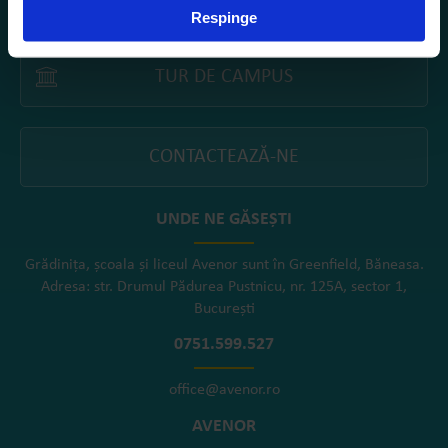
Respinge
TUR DE CAMPUS
CONTACTEAZĂ-NE
UNDE NE GĂSEȘTI
Grădinița, școala și liceul Avenor sunt în Greenfield, Băneasa.
Adresa: str. Drumul Pădurea Pustnicu, nr. 125A, sector 1,
București
0751.599.527
office@avenor.ro
AVENOR