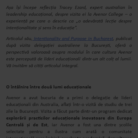
Așa își începe reflecția Tracey Ezard, expert australian în
leadership educațional, despre vizita ei la Avenor College – o
experiență pe care o descrie ca „o adevărată lecție despre
intenționalitate și sens în educație”.
Articolul său,
Intentionality and Purpose in Bucharest
, publicat
după vizita delegației australiene la București, oferă o
perspectivă valoroasă asupra modului în care cultura Avenor
este percepută de lideri educaționali dintr-un alt colț al lumii.
Vă invităm să citiți articolul integral.
O întâlnire între două lumi educaționale
Avenor a avut bucuria de a primi o delegație de lideri
educaționali din Australia, aflați într-o vizită de studiu de trei
zile la București. Vizita a făcut parte dintr-un program dedicat
explorării practicilor educaționale inovatoare din Europa
Centrală și de Est
, iar Avenor a fost una dintre școlile
selectate pentru a ilustra cum arată o comunitate