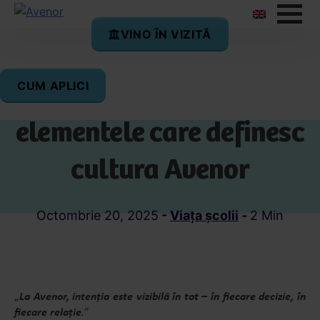
VINO ÎN VIZITĂ
CUM APLICI
Scop și intenție –
elementele care definesc
cultura Avenor
Octombrie 20, 2025
-
Viața școlii
-
2 Min
„
La Avenor, intenția este vizibilă în tot – în fiecare decizie, în
fiecare relație
.
”