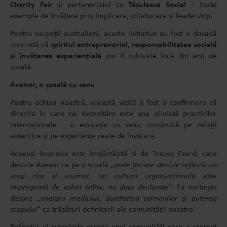
Charity Fair
și parteneriatul cu
Tășuleasa Social
– toate
exemple de învățare prin implicare, colaborare și leadership.
Pentru oaspeții australieni, aceste inițiative au fost o dovadă
concretă că
spiritul antreprenorial, responsabilitatea socială
și învățarea experiențială
pot fi cultivate încă din anii de
școală.
Avenor, o școală cu sens
Pentru echipa noastră, această vizită a fost o confirmare că
direcția în care ne dezvoltăm este una aliniată practicilor
internaționale – o educație cu sens, construită pe relații
autentice și pe experiențe reale de învățare.
Aceeași impresie este împărtășită și de Tracey Ezard, care
descrie Avenor ca pe o școală „
unde fiecare decizie reflectă un
scop clar și asumat, iar cultura organizațională este
impregnată de valori trăite, nu doar declarate
”. Ea vorbește
despre „
energia mediului, bunătatea oamenilor și puterea
scopului
” ca trăsături definitorii ale comunității noastre.