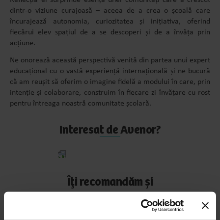
Reflecția ei surprinde esența unei comunități care a crescut
dintr-o viziune curajoasă – aceea de a crea o școală care
încurajează autonomia, curiozitatea și inițiativa, oferind
fiecărui elev spațiul de a se descoperi și de a învăța prin
acțiune.
Ne onorează această perspectivă venită din partea unui expert
educațional cu o vastă experiență internațională și ne bucură
că am reușit să oferim o imagine fidelă a modului în care, prin
intenție și colaborare, construim în fiecare zi învățare cu rost
pentru întreaga noastră comunitate școlară.
Interesat de Avenor?
Aplică
acum
Îți recomandăm și