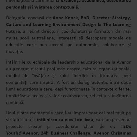
internațională care îmbină
excelența academică, dezvoltarea
personală și învățarea contextuală
.
Delegația, condusă de
Anne Knock, PhD, Director: Strategy,
Culture and Learning Environment Design la The Learning
Future
, a reunit directori, coordonatori și formatori din mai
multe școli australiene, interesați să descopere modele de
educație care pun accent pe autonomie, colaborare și
inovație.
Întâlnirile cu echipele de leadership educațional de la Avenor
au generat discuții profunde despre cultura organizațională,
mediul de învățare și rolul liderilor în formarea unei
comunități care inspiră. A fost un dialog autentic între două
lumi educaționale care, deși funcționează în contexte diferite,
împărtășesc aceleași valori: colaborarea, reflecția și învățarea
continuă.
Unul dintre momentele care i-au impresionat cel mai mult pe
vizitatori a fost
întâlnirea cu elevii de liceu
, care au prezentat
proiecte create și coordonate chiar de ei:
TEDx
Youth@Avenor
,
24h Business Challenge
,
Avenor Christmas