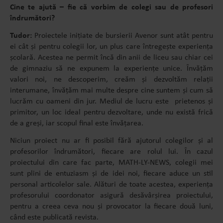
Cine te ajută – fie că vorbim de colegi sau de profesori
îndrumători?
Tudor:
Proiectele inițiate de bursierii Avenor sunt atât pentru
ei cât și pentru colegii lor, un plus care întregește experiența
școlară. Acestea ne permit încă din anii de liceu sau chiar cei
de gimnaziu să ne expunem la experiențe unice. Învățăm
valori noi, ne descoperim, creăm și dezvoltăm relații
interumane, învățăm mai multe despre cine suntem și cum să
lucrăm cu oameni din jur. Mediul de lucru este prietenos și
primitor, un loc ideal pentru dezvoltare, unde nu există frică
de a greși, iar scopul final este învățarea.
Niciun proiect nu ar fi posibil fără ajutorul colegilor și al
profesorilor îndrumători, fiecare are rolul lui. În cazul
proiectului din care fac parte, MATH-LY-NEWS, colegii mei
sunt plini de entuziasm și de idei noi, fiecare aduce un stil
personal articolelor sale. Alături de toate acestea, experiența
profesorului coordonator asigură desăvârșirea proiectului,
pentru a creea ceva nou și provocator la fiecare două luni,
când este publicată revista.