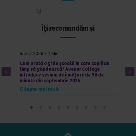
Aplică
acum
Îți recomandăm și
Iulie 7, 2026
-
4 Min
Iu
Cum arată o zi de școală în care copiii au
C
timp să gândească? Avenor College
pe
introduce sesiuni de învățare de 90 de
în
minute din septembrie 2026
R
Citește mai mult
C