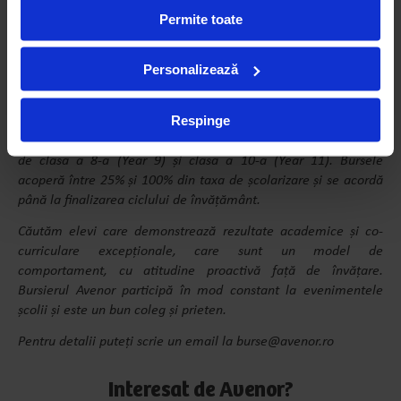
Permite toate
Avenor: Ce sfat ai pentru un elev tentat de bursele Avenor
dar care nu are curajul să aplice?
Personalizează
Tudor:
Recomand fiecărui elev care s-a pregătit în cursul
anilor de gimnaziu să aibă încredere în forțele proprii și în
acest sistem care acordă în mod onest șanse egale tuturor.
Respinge
La Avenor College oferim anual burse pentru liceu pentru elevi
de clasa a 8-a (Year 9) și clasa a 10-a (Year 11). Bursele
acoperă între 25% și 100% din taxa de școlarizare și se acordă
până la finalizarea ciclului de învățământ.
Căutăm elevi care demonstrează rezultate academice și co-
curriculare excepționale, care sunt un model de
comportament, cu atitudine proactivă față de învățare.
Bursierul Avenor participă în mod constant la evenimentele
școlii și este un bun coleg și prieten.
Pentru detalii puteți scrie un email la burse@avenor.ro
Interesat de Avenor?