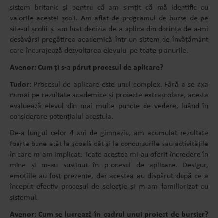
sistem britanic și pentru că am simțit că mă identific cu
valorile acestei școli. Am aflat de programul de burse de pe
site-ul școlii și am luat decizia de a aplica din dorința de a-mi
desăvârși pregătirea academică într-un sistem de învățământ
care încurajează dezvoltarea elevului pe toate planurile.
Avenor: Cum ți s-a părut procesul de aplicare?
Tudor:
Procesul de aplicare este unul complex. Fără a se axa
numai pe rezultate academice și proiecte extrașcolare, acesta
evaluează elevul din mai multe puncte de vedere, luând în
considerare potențialul acestuia.
De-a lungul celor 4 ani de gimnaziu, am acumulat rezultate
foarte bune atât la școală cât și la concursurile sau activitățile
în care m-am implicat. Toate acestea mi-au oferit încredere în
mine și m-au susținut în procesul de aplicare. Desigur,
emoțiile au fost prezente, dar acestea au dispărut după ce a
început efectiv procesul de selecție și m-am familiarizat cu
sistemul.
Avenor: Cum se lucrează în cadrul unui proiect de bursier?