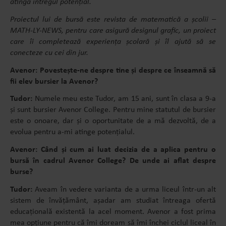
atingă întregul potențial.
Proiectul lui de bursă este revista de matematică a școlii –
MATH-LY-NEWS, pentru care asigură designul grafic, un proiect
care îi completează experiența școlară și îl ajută să se
conecteze cu cei din jur.
Avenor: Povestește-ne despre tine și despre ce înseamnă să
fii elev bursier la Avenor?
Tudor:
Numele meu este Tudor, am 15 ani, sunt în clasa a 9-a
și sunt bursier Avenor College. Pentru mine statutul de bursier
este o onoare, dar și o oportunitate de a mă dezvoltă, de a
evolua pentru a-mi atinge potențialul.
Avenor: Când și cum ai luat decizia de a aplica pentru o
bursă în cadrul Avenor College? De unde ai aflat despre
burse?
Tudor:
Aveam în vedere varianta de a urma liceul într-un alt
sistem de învățământ, așadar am studiat întreaga ofertă
educațională existentă la acel moment. Avenor a fost prima
mea opțiune pentru că îmi doream să îmi închei ciclul liceal în