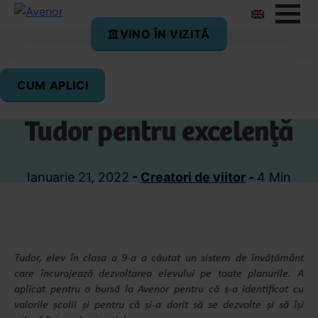
VINO ÎN VIZITĂ
CUM APLICI
Bursa Avenor – șansa lui
Tudor pentru excelență
Ianuarie 21, 2022
-
Creatori de viitor
-
4 Min
Tudor, elev în clasa a 9-a a căutat un sistem de învățământ
care încurajează dezvoltarea elevului pe toate planurile. A
aplicat pentru o bursă la Avenor pentru că s-a identificat cu
valorile școlii și pentru că și-a dorit să se dezvolte și să își